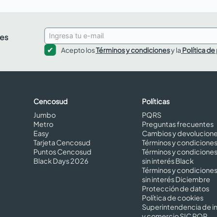
des
Acepto los
Términos y condiciones
y la
Política de
Cencosud
Políticas
Jumbo
PQRS
Metro
Preguntas frecuentes
Easy
Cambios y devolucion
Tarjeta Cencosud
Términos y condicione
Puntos Cencosud
Términos y condicione
Black Days 2026
sin interés Black
Términos y condicione
sin interés Diciembre
Protección de datos
Política de cookies
Superintendencia de in
y comercio SIC PQR