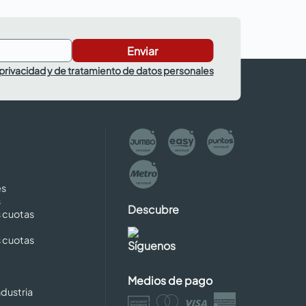
Enviar
 privacidad y de tratamiento de datos personales
es
s
Descubre
s cuotas
s cuotas
Síguenos
Medios de pago
dustria