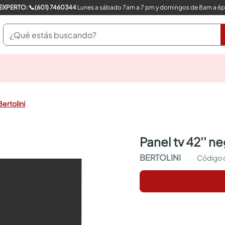
COMPRA CON UN EXPERTO: 📞(601) 7460344
Lunes a sábado 7am a 7 pm y domingos de 8am a 6
¿Qué estás buscando?
pinturas
closet
cocinas integrales
Bertolini
sanitarios
comedor
escritorio
panel tv 42'' n
pisos
armarios closet
BERTOLINI
comedores
neveras