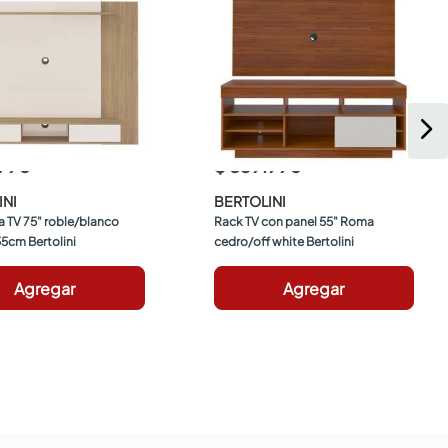
.990
$ 839.990
INI
BERTOLINI
a TV 75" roble/blanco 
Rack TV con panel 55" Roma 
5cm Bertolini
cedro/off white Bertolini
Agregar
Agregar