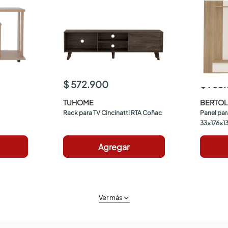
$ 572.900
$ 763
TUHOME
BERTOL
Rack para TV Cincinatti RTA Coñac
Panel par
33x176x13
Agregar
Ver más