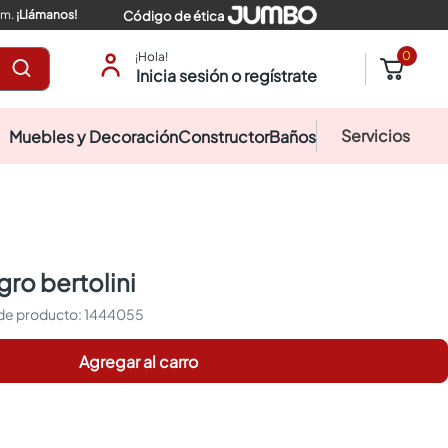
pm.
¡Llámanos!
Código de ética
0
¡Hola!
Inicia sesión o regístrate
Servicios
Muebles y Decoración
Constructor
Baños
egro bertolini
:
1444055
Agregar al carro