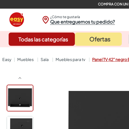
¿Cómo te gustaría
Que entreguemos tu pedido?
Ofertas
Todas las categorías
muebles
sala
muebles para tv
Panel TV 42'' negro 