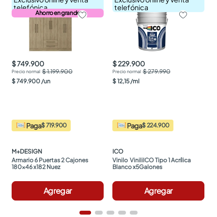
telefónica
telefónica
Ahorro en grande
$ 749.900
$ 229.900
$ 1.199.900
$ 279.990
$
749
.
900
/
un
$
12
,
15
/
ml
Paga
Paga
$ 719.900
$ 224.900
M+DESIGN
ICO
Armario 6 Puertas 2 Cajones 
Vinilo  ViniliICO Tipo 1 Acrílica 
180x46 x182 Nuez
Blanco x5Galones
Agregar
Agregar