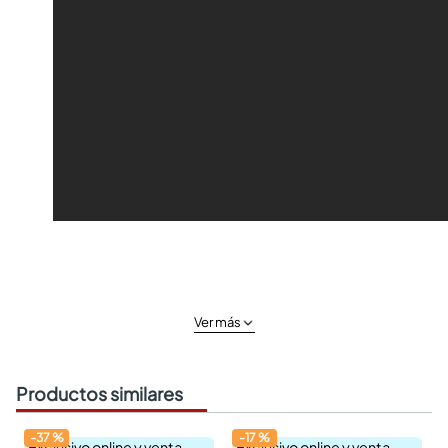
Ver más
Productos similares
-
37
%
-
17
%
Exclusivo online y venta
Exclusivo online y venta