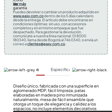
Ver más
Puedes devolver o cambiar un producto adquirido en
www.easy.com.co
dentro de los 5 días calendario
desde la entrega. El artículo debe encontrarse en
condiciones óptimas: sin uso, con accesorios
completos y en el mismo empaque que fue
despachado. Para gestionar la devolución,
comunícate a nuestra línea nacional: 01 8000
180340, llama desde Bogotá al 746 0340, o envía un
correo a
clientes@easy.com.co
.
Características
Especificaciones Técnicas
Diseño único, fabricada con una superficie en
aglomerado MDP, fácil limpieza, patas
elaboradas en madera pino inmunizada
naturalmente, mesa de fácil ensamble que
otorga un toque de elegancia y calidez a los
espacios, no incluye elementos decorativos