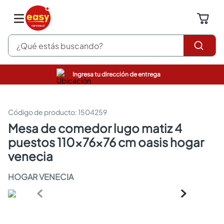
¿Qué estás buscando?
Ingresa tu dirección de entrega
pinturas
closet
cocinas integrales
:
1504259
sanitarios
mesa de comedor lugo matiz 4
comedor
puestos 110x76x76 cm oasis hogar
escritorio
pisos
venecia
armarios closet
comedores
HOGAR VENECIA
neveras