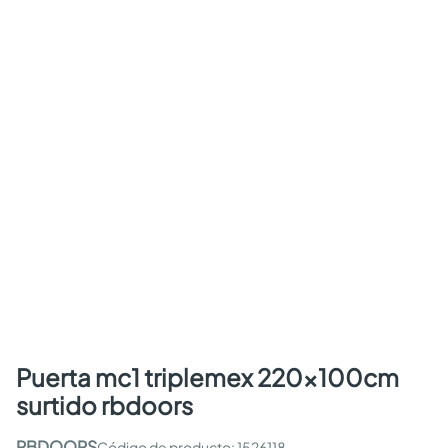
puerta mc1 triplemex 220x100cm
surtido rbdoors
RBDOORS
:
1526118