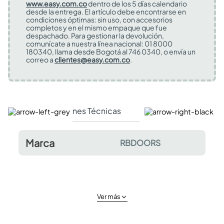
www.easy.com.co
dentro de los 5 días calendario
desde la entrega. El artículo debe encontrarse en
condiciones óptimas: sin uso, con accesorios
completos y en el mismo empaque que fue
despachado. Para gestionar la devolución,
comunícate a nuestra línea nacional: 01 8000
180340, llama desde Bogotá al 746 0340, o envía un
correo a
clientes@easy.com.co
.
Especificaciones Técnicas
Comentarios y valor
Marca
RBDOORS
Ver más