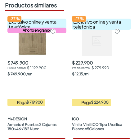
Productos similares
-
37
%
-
17
%
Exclusivo online y venta
Exclusivo online y venta
telefónica
telefónica
Ahorro en grande
$ 749.900
$ 229.900
$ 1.199.900
$ 279.990
$
749
.
900
/
un
$
12
,
15
/
ml
Paga
Paga
$ 719.900
$ 224.900
M+DESIGN
ICO
Armario 6 Puertas 2 Cajones 
Vinilo  ViniliICO Tipo 1 Acrílica 
180x46 x182 Nuez
Blanco x5Galones