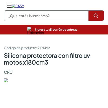
¿Qué estás buscando?
Ingresa tu dirección de entrega
pinturas
closet
cocinas integrales
:
2191492
sanitarios
silicona protectora con filtro uv
comedor
motos x180cm3
escritorio
pisos
CRC
armarios closet
comedores
neveras