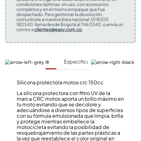
condiciones óptimas: sin uso, con accesorios
completos y en el mismo empaque que fue
despachado. Para gestionar la devolución,
comunícate a nuestra línea nacional: 01 8000
180340, llama desde Bogotá al 746 0340, o envía un
correo a
clientes@easy.com.co
.
Características
Especificaciones Técnicas
Silicona protectora motos crc 150cc
La silicona protectora con filtro UV de la
marca CRC motos aporta un brillo máximo en
tu moto evitando que se decolore y
adecuándose a diversos tipos de superficies
con su fórmula emulsionada que limpia, brilla
y protege mientras embellece la
motocicleta evitando la posibilidad de
resquebrajamiento de las partes plásticas a
la vez que reestablece el color original en