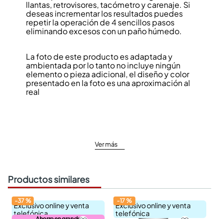
llantas, retrovisores, tacómetro y carenaje. Si
deseas incrementar los resultados puedes
repetir la operación de 4 sencillos pasos
eliminando excesos con un paño húmedo.
La foto de este producto es adaptada y
ambientada por lo tanto no incluye ningún
elemento o pieza adicional, el diseño y color
presentado en la foto es una aproximación al
real
Ver más
Productos similares
-
37
%
-
17
%
Exclusivo online y venta
Exclusivo online y venta
telefónica
telefónica
Ahorro en grande