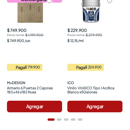
$ 749.900
$ 229.900
$ 1.199.900
$ 279.990
$
749
.
900
/
un
$
12
,
15
/
ml
Paga
Paga
$ 719.900
$ 224.900
M+DESIGN
ICO
Armario 6 Puertas 2 Cajones 
Vinilo  ViniliICO Tipo 1 Acrílica 
180x46 x182 Nuez
Blanco x5Galones
Agregar
Agregar