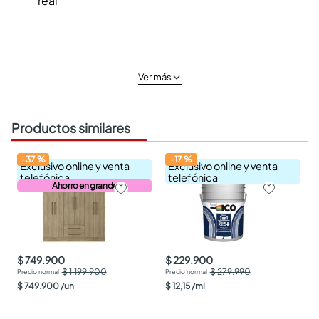
real
Ver más
Productos similares
-
37
%
-
17
%
Exclusivo online y venta
Exclusivo online y venta
telefónica
telefónica
Ahorro en grande
$ 749.900
$ 229.900
$ 1.199.900
$ 279.990
$
749
.
900
/
un
$
12
,
15
/
ml