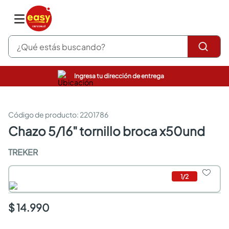
¿Qué estás buscando?
Ingresa tu dirección de entrega
pinturas
closet
cocinas integrales
:
2201786
sanitarios
chazo 5/16" tornillo broca x50und
comedor
escritorio
TREKER
pisos
armarios closet
1
/
2
comedores
neveras
$ 14.990