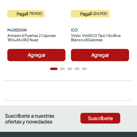
Paga
Paga
$ 719.900
$ 224.900
M+DESIGN
ICO
Armario 6 Puertas 2 Cajones 
Vinilo  ViniliICO Tipo 1 Acrílica 
180x46 x182 Nuez
Blanco x5Galones
Agregar
Agregar
Suscríbete a nuestras
Suscríbete
ofertas y novedades