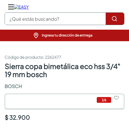
¿Qué estás buscando?
Ingresa tu dirección de entrega
pinturas
closet
cocinas integrales
:
2262477
sanitarios
sierra copa bimetálica eco hss 3/4"
comedor
19 mm bosch
escritorio
pisos
BOSCH
comedores
armarios closet
neveras
1
/
6
$ 32.900