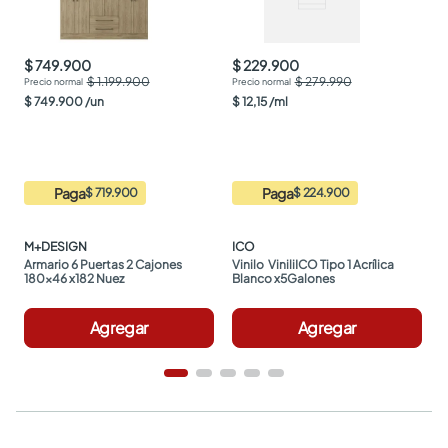
$ 749.900
$ 229.900
$ 1.199.900
$ 279.990
$
749
.
900
/
un
$
12
,
15
/
ml
Paga
Paga
$ 719.900
$ 224.900
M+DESIGN
ICO
Armario 6 Puertas 2 Cajones 
Vinilo  ViniliICO Tipo 1 Acrílica 
180x46 x182 Nuez
Blanco x5Galones
Agregar
Agregar