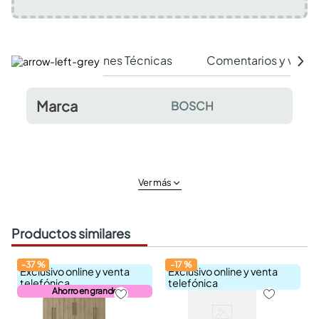
Especificaciones Técnicas
Comentarios y valor
Marca
BOSCH
Ver más
Productos similares
-
37
%
-
17
%
Exclusivo online y venta
Exclusivo online y venta
telefónica
telefónica
Ahorro en grande