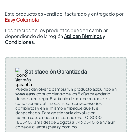
Este producto es vendido, facturado y entregado por
Easy Colombia
Los precios de los productos pueden cambiar
dependiendo de la región
Aplican Términos y
Condiciones.
Satisfacción Garantizada
Ver más
Puedes devolver o cambiar un producto adquirido en
www.easy.com.co
dentro de los 5 días calendario
desde la entrega. El artículo debe encontrarse en
condiciones óptimas: sin uso, con accesorios
completos y en el mismo empaque que fue
despachado. Para gestionar la devolución,
comunícate a nuestra línea nacional: 01 8000
180340, llama desde Bogotá al 746 0340, o envía un
correo a
clientes@easy.com.co
.