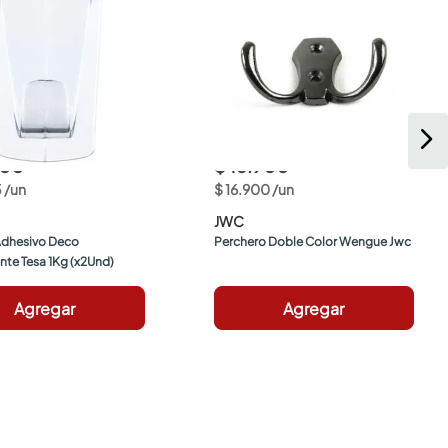
900
$ 16.900
5
/
un
$
16
.
900
/
un
JWC
dhesivo Deco 
Perchero Doble Color Wengue Jwc
nte Tesa 1Kg (x2Und)
Agregar
Agregar