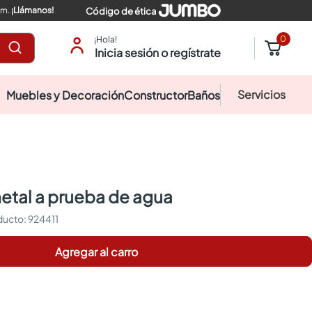
pm.
¡Llámanos!
Código de ética
0
¡Hola!
Inicia sesión o regístrate
Servicios
Muebles y Decoración
Constructor
Baños
metal a prueba de agua
:
924411
Agregar al carro