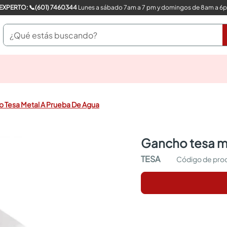
COMPRA CON UN EXPERTO: 📞(601) 7460344
Lunes a sábado 7am a 7 pm y domingos de 8am a 6
¿Qué estás buscando?
pinturas
closet
cocinas integrales
 Tesa Metal A Prueba De Agua
sanitarios
comedor
escritorio
gancho tesa 
pisos
armarios closet
TESA
comedores
neveras