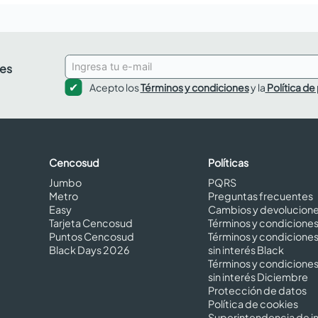
des
Acepto los
Términos y condiciones
y la
Política de
Cencosud
Políticas
Jumbo
PQRS
Metro
Preguntas frecuentes
Easy
Cambios y devolucion
Tarjeta Cencosud
Términos y condicione
Puntos Cencosud
Términos y condicione
Black Days 2026
sin interés Black
Términos y condicione
sin interés Diciembre
Protección de datos
Política de cookies
Superintendencia de in