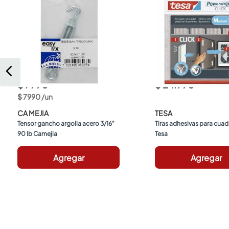
$ 7990
$ 24.990
$
7990
/
un
CA MEJIA
TESA
Tensor gancho argolla acero 3/16" 
Tiras adhesivas para cuad
90 lb Camejia
Tesa
Agregar
Agregar