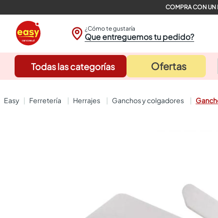
¿Cómo te gustaría
Que entreguemos tu pedido?
Ofertas
Todas las categorías
ferretería
herrajes
ganchos y colgadores
Gancho