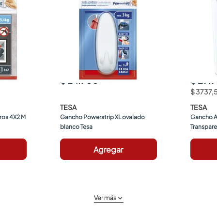
$ 24.900
$ 29.
$
3737
,
TESA
TESA
ros 4X2 M 
Gancho Powerstrip XL ovalado 
Gancho A
blanco Tesa
Transpare
Agregar
Ver más