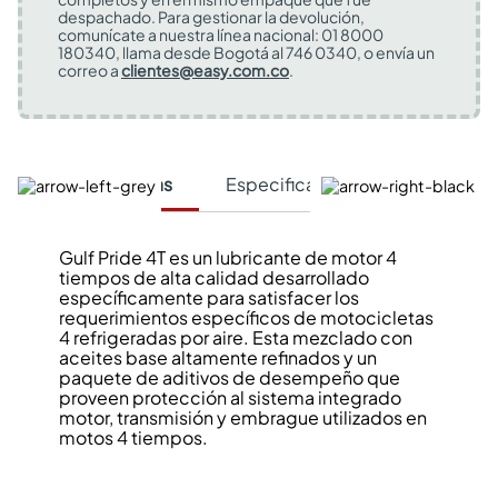
despachado. Para gestionar la devolución,
comunícate a nuestra línea nacional: 01 8000
180340, llama desde Bogotá al 746 0340, o envía un
correo a
clientes@easy.com.co
.
Características
Especificaciones Técnicas
Gulf Pride 4T es un lubricante de motor 4
tiempos de alta calidad desarrollado
específicamente para satisfacer los
requerimientos específicos de motocicletas
4 refrigeradas por aire. Esta mezclado con
aceites base altamente refinados y un
paquete de aditivos de desempeño que
proveen protección al sistema integrado
motor, transmisión y embrague utilizados en
motos 4 tiempos.