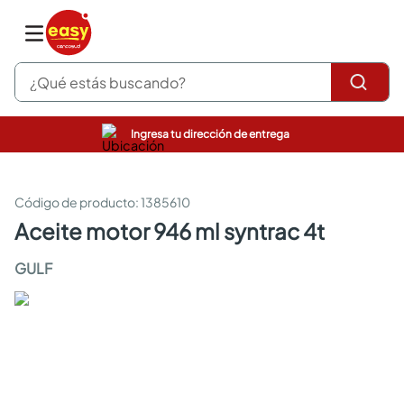
¿Qué estás buscando?
Ingresa tu dirección de entrega
pinturas
closet
cocinas integrales
:
1385610
sanitarios
aceite motor 946 ml syntrac 4t
comedor
escritorio
GULF
pisos
armarios closet
comedores
neveras