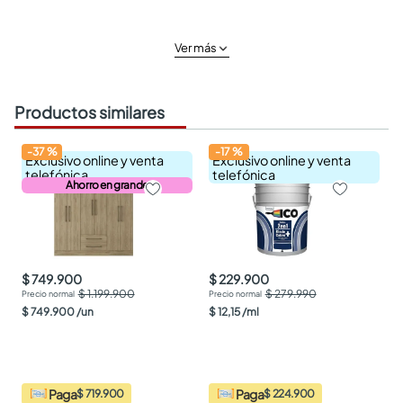
Ver más
Productos similares
-
37
%
-
17
%
Exclusivo online y venta
Exclusivo online y venta
telefónica
telefónica
Ahorro en grande
$ 749.900
$ 229.900
$ 1.199.900
$ 279.990
$
749
.
900
/
un
$
12
,
15
/
ml
Paga
Paga
$ 719.900
$ 224.900