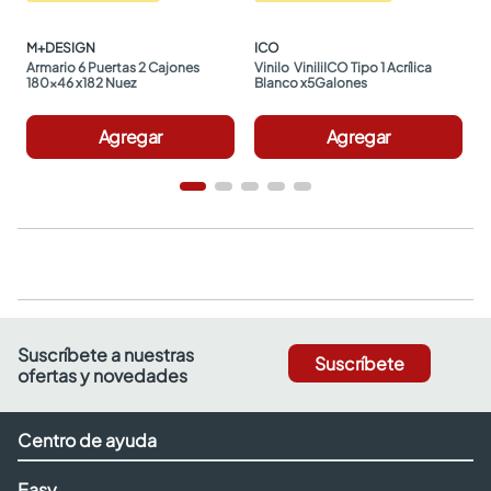
M+DESIGN
ICO
Armario 6 Puertas 2 Cajones 
Vinilo  ViniliICO Tipo 1 Acrílica 
180x46 x182 Nuez
Blanco x5Galones
Agregar
Agregar
Suscríbete a nuestras
Suscríbete
ofertas y novedades
Centro de ayuda
Easy