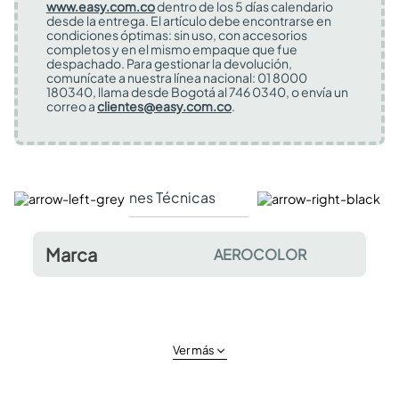
www.easy.com.co
dentro de los 5 días calendario
desde la entrega. El artículo debe encontrarse en
condiciones óptimas: sin uso, con accesorios
completos y en el mismo empaque que fue
despachado. Para gestionar la devolución,
comunícate a nuestra línea nacional: 01 8000
180340, llama desde Bogotá al 746 0340, o envía un
correo a
clientes@easy.com.co
.
Especificaciones Técnicas
Comentarios y valor
Marca
AEROCOLOR
Ver más