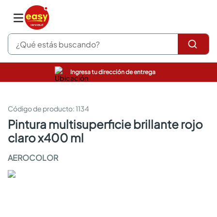
¿Qué estás buscando?
Ingresa tu dirección de entrega
pinturas
closet
cocinas integrales
:
1134
sanitarios
pintura multisuperficie brillante rojo
comedor
claro x400 ml
escritorio
pisos
AEROCOLOR
comedores
armarios closet
neveras