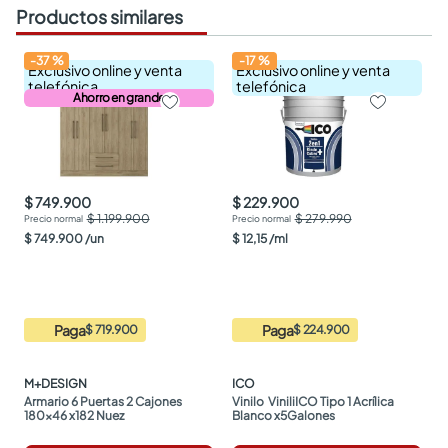
Productos similares
-
37
%
-
17
%
Exclusivo online y venta
Exclusivo online y venta
telefónica
telefónica
Ahorro en grande
$ 749.900
$ 229.900
$ 1.199.900
$ 279.990
$
749
.
900
/
un
$
12
,
15
/
ml
Paga
Paga
$ 719.900
$ 224.900
M+DESIGN
ICO
Armario 6 Puertas 2 Cajones 
Vinilo  ViniliICO Tipo 1 Acrílica 
180x46 x182 Nuez
Blanco x5Galones