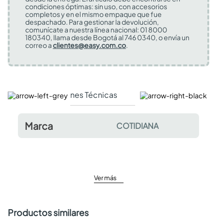
condiciones óptimas: sin uso, con accesorios
completos y en el mismo empaque que fue
despachado. Para gestionar la devolución,
comunícate a nuestra línea nacional: 01 8000
180340, llama desde Bogotá al 746 0340, o envía un
correo a
clientes@easy.com.co
.
Especificaciones Técnicas
Comentarios y valor
Marca
COTIDIANA
Ver más
Productos similares