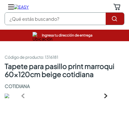
¿Qué estás buscando?
Ingresa tu dirección de entrega
pinturas
closet
cocinas integrales
:
1316181
sanitarios
tapete para pasillo print marroqui
comedor
60x120cm beige cotidiana
escritorio
pisos
COTIDIANA
armarios closet
comedores
neveras