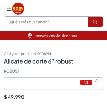
¿Qué estás buscando?
Ingresa tu dirección de entrega
pinturas
closet
cocinas integrales
:
9006914
sanitarios
alicate de corte 6'' robust
comedor
escritorio
ROBUST
pisos
armarios closet
1
/
2
comedores
neveras
$ 49.990