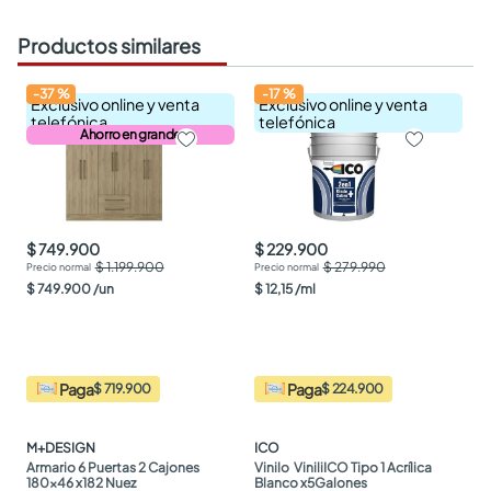
Productos similares
-
37
%
-
17
%
Exclusivo online y venta
Exclusivo online y venta
telefónica
telefónica
Ahorro en grande
$ 749.900
$ 229.900
$ 1.199.900
$ 279.990
$
749
.
900
/
un
$
12
,
15
/
ml
Paga
Paga
$ 719.900
$ 224.900
M+DESIGN
ICO
Armario 6 Puertas 2 Cajones 
Vinilo  ViniliICO Tipo 1 Acrílica 
180x46 x182 Nuez
Blanco x5Galones