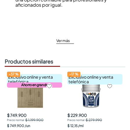
aficionados por igual.
Ver más
Productos similares
-
37
%
-
17
%
Exclusivo online y venta
Exclusivo online y venta
telefónica
telefónica
Ahorro en grande
$ 749.900
$ 229.900
$ 1.199.900
$ 279.990
$
749
.
900
/
un
$
12
,
15
/
ml