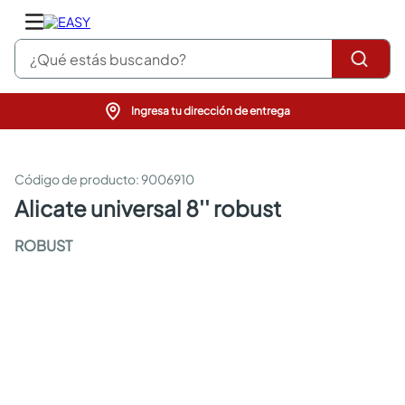
¿Qué estás buscando?
Ingresa tu dirección de entrega
pinturas
closet
cocinas integrales
:
9006910
sanitarios
alicate universal 8'' robust
comedor
escritorio
ROBUST
pisos
comedores
armarios closet
neveras