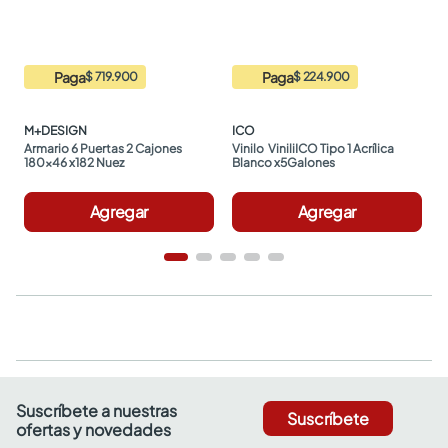
Paga
Paga
$ 719.900
$ 224.900
M+DESIGN
ICO
Armario 6 Puertas 2 Cajones 
Vinilo  ViniliICO Tipo 1 Acrílica 
180x46 x182 Nuez
Blanco x5Galones
Agregar
Agregar
Suscríbete a nuestras
Suscríbete
ofertas y novedades