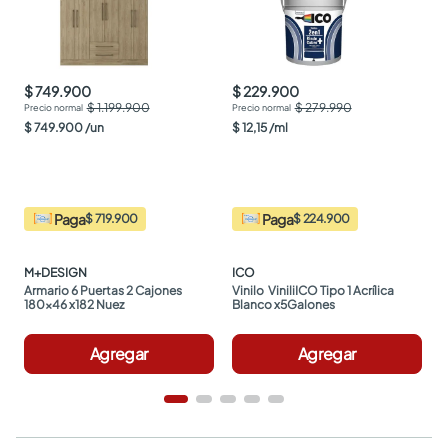
$ 749.900
$ 229.900
$ 1.199.900
$ 279.990
$
749
.
900
/
un
$
12
,
15
/
ml
Paga
Paga
$ 719.900
$ 224.900
M+DESIGN
ICO
Armario 6 Puertas 2 Cajones 
Vinilo  ViniliICO Tipo 1 Acrílica 
180x46 x182 Nuez
Blanco x5Galones
Agregar
Agregar