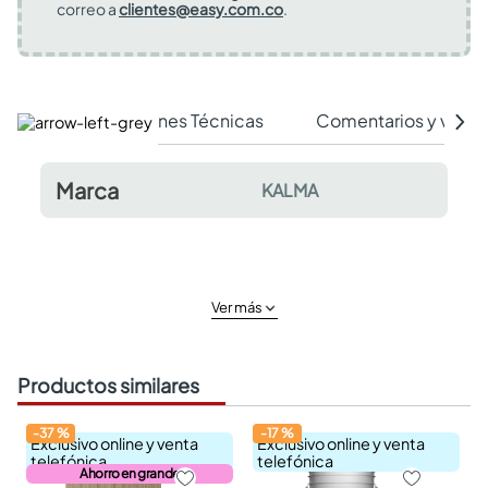
correo a
clientes@easy.com.co
.
Especificaciones Técnicas
Comentarios y valor
Marca
KALMA
Ver más
Productos similares
-
37
%
-
17
%
Exclusivo online y venta
Exclusivo online y venta
telefónica
telefónica
Ahorro en grande