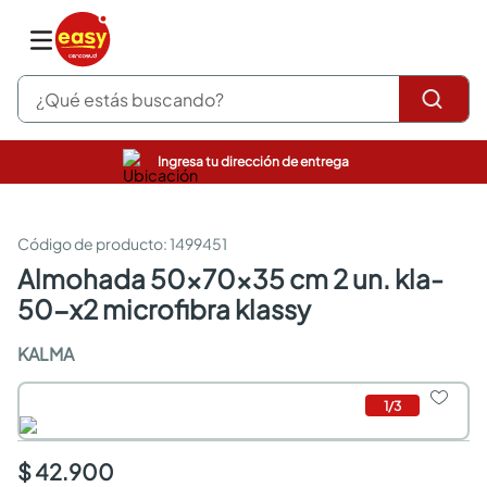
¿Qué estás buscando?
Ingresa tu dirección de entrega
pinturas
closet
cocinas integrales
:
1499451
sanitarios
almohada 50x70x35 cm 2 un. kla-
comedor
50-x2 microfibra klassy
escritorio
pisos
KALMA
comedores
armarios closet
neveras
1
/
3
$ 42.900