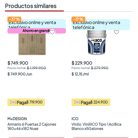
Productos similares
-
37
%
-
17
%
Exclusivo online y venta
Exclusivo online y venta
telefónica
telefónica
Ahorro en grande
$ 749.900
$ 229.900
$ 1.199.900
$ 279.990
$
749
.
900
/
un
$
12
,
15
/
ml
Paga
Paga
$ 719.900
$ 224.900
M+DESIGN
ICO
Armario 6 Puertas 2 Cajones 
Vinilo  ViniliICO Tipo 1 Acrílica 
180x46 x182 Nuez
Blanco x5Galones