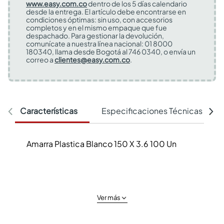
www.easy.com.co
dentro de los 5 días calendario
desde la entrega. El artículo debe encontrarse en
condiciones óptimas: sin uso, con accesorios
completos y en el mismo empaque que fue
despachado. Para gestionar la devolución,
comunícate a nuestra línea nacional: 01 8000
180340, llama desde Bogotá al 746 0340, o envía un
correo a
clientes@easy.com.co
.
Características
Especificaciones Técnicas
Amarra Plastica Blanco 150 X 3.6 100 Un
Ver más