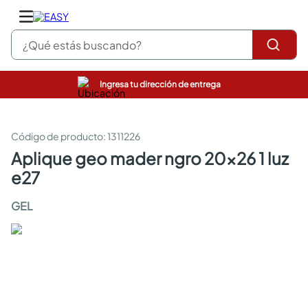
¿Qué estás buscando?
Ingresa tu dirección de entrega
pinturas
closet
cocinas integrales
:
1311226
sanitarios
aplique geo mader ngro 20x26 1 luz
comedor
e27
escritorio
pisos
GEL
armarios closet
comedores
neveras