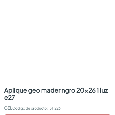
aplique geo mader ngro 20x26 1 luz
e27
GEL
:
1311226