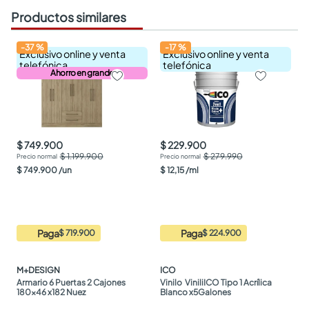
Productos similares
-
37
%
-
17
%
Exclusivo online y venta
Exclusivo online y venta
telefónica
telefónica
Ahorro en grande
$ 749.900
$ 229.900
$ 1.199.900
$ 279.990
$
749
.
900
/
un
$
12
,
15
/
ml
Paga
Paga
$ 719.900
$ 224.900
M+DESIGN
ICO
Armario 6 Puertas 2 Cajones 
Vinilo  ViniliICO Tipo 1 Acrílica 
180x46 x182 Nuez
Blanco x5Galones