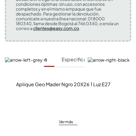
condiciones óptimas: sin uso, con accesorios
completos y en el mismo empaque que fue
despachado. Para gestionar la devolución,
comunícate a nuestra línea nacional: 01 8000
180340, llama desde Bogotá al 746 0340, o envía un
correo a
clientes@easy.com.co
.
Características
Especificaciones Técnicas
Aplique Geo Mader Ngro 20X26 1 Luz E27
Ver más