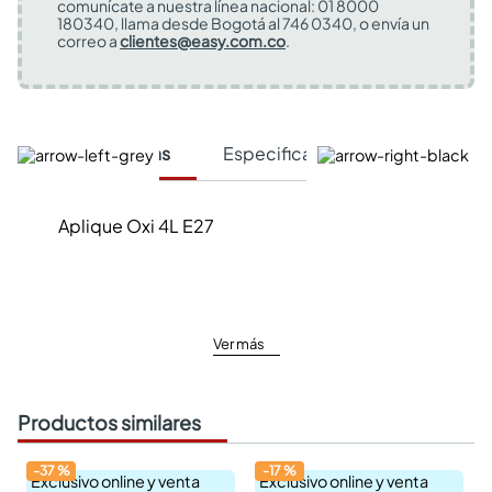
comunícate a nuestra línea nacional: 01 8000
180340, llama desde Bogotá al 746 0340, o envía un
correo a
clientes@easy.com.co
.
Características
Especificaciones Técnicas
Aplique Oxi 4L E27
Ver más
Productos similares
-
37
%
-
17
%
Exclusivo online y venta
Exclusivo online y venta