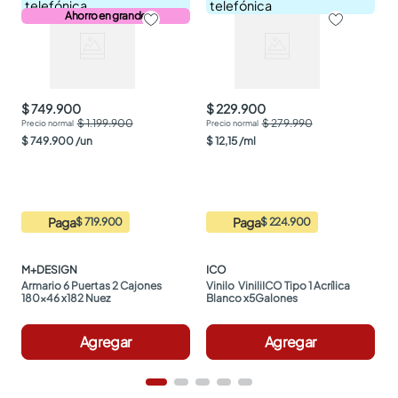
telefónica
telefónica
Ahorro en grande
$ 749.900
$ 229.900
$ 1.199.900
$ 279.990
$
749
.
900
/
un
$
12
,
15
/
ml
Paga
Paga
$ 719.900
$ 224.900
M+DESIGN
ICO
Armario 6 Puertas 2 Cajones 
Vinilo  ViniliICO Tipo 1 Acrílica 
180x46 x182 Nuez
Blanco x5Galones
Agregar
Agregar