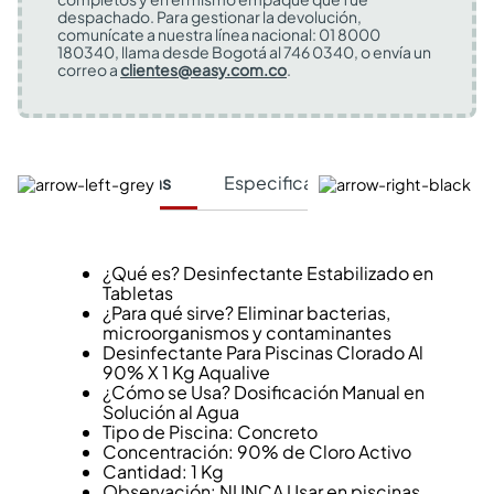
despachado. Para gestionar la devolución,
comunícate a nuestra línea nacional: 01 8000
180340, llama desde Bogotá al 746 0340, o envía un
correo a
clientes@easy.com.co
.
Características
Especificaciones Técnicas
¿Qué es? Desinfectante Estabilizado en
Tabletas
¿Para qué sirve? Eliminar bacterias,
microorganismos y contaminantes
Desinfectante Para Piscinas Clorado Al
90% X 1 Kg Aqualive
¿Cómo se Usa? Dosificación Manual en
Solución al Agua
Tipo de Piscina: Concreto
Concentración: 90% de Cloro Activo
Cantidad: 1 Kg
Observación: NUNCA Usar en piscinas