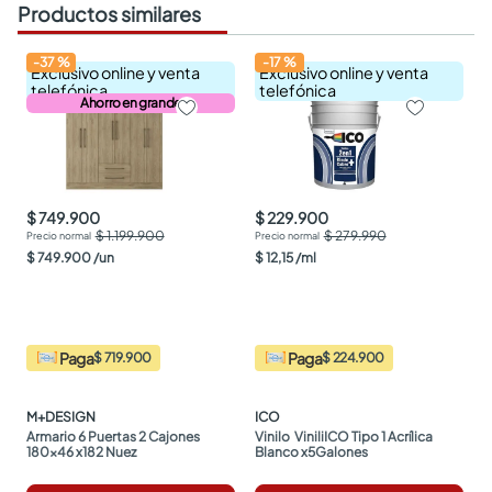
Productos similares
-
37
%
-
17
%
Exclusivo online y venta
Exclusivo online y venta
telefónica
telefónica
Ahorro en grande
$ 749.900
$ 229.900
$ 1.199.900
$ 279.990
$
749
.
900
/
un
$
12
,
15
/
ml
Paga
Paga
$ 719.900
$ 224.900
M+DESIGN
ICO
Armario 6 Puertas 2 Cajones 
Vinilo  ViniliICO Tipo 1 Acrílica 
180x46 x182 Nuez
Blanco x5Galones