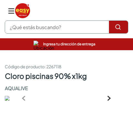
¿Qué estás buscando?
Ingresa tu dirección de entrega
pinturas
closet
cocinas integrales
:
2267118
sanitarios
cloro piscinas 90% x1kg
comedor
escritorio
AQUALIVE
pisos
armarios closet
comedores
neveras