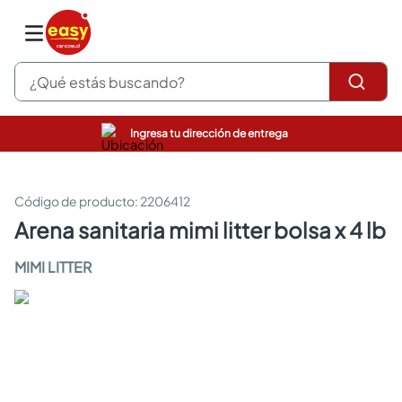
¿Qué estás buscando?
Ingresa tu dirección de entrega
pinturas
closet
cocinas integrales
:
2206412
sanitarios
arena sanitaria mimi litter bolsa x 4 lb
comedor
escritorio
MIMI LITTER
pisos
armarios closet
comedores
neveras