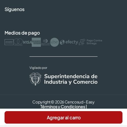
Síguenos
Medios de pago
Copyright © 2026 Cencosud - Easy
Términos y Condiciones |
Seguridad y Privacidad |
Agregar al carro
Código de ética