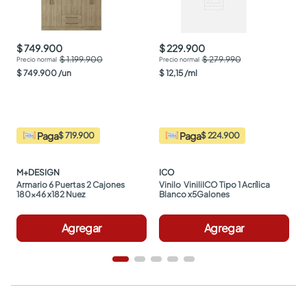
$ 749.900
$ 229.900
$ 1.199.900
$ 279.990
$
749
.
900
/
un
$
12
,
15
/
ml
Paga
Paga
$ 719.900
$ 224.900
M+DESIGN
ICO
Armario 6 Puertas 2 Cajones 
Vinilo  ViniliICO Tipo 1 Acrílica 
180x46 x182 Nuez
Blanco x5Galones
Agregar
Agregar