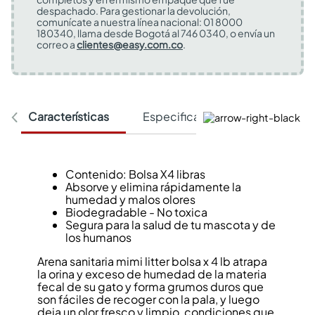
despachado. Para gestionar la devolución,
comunícate a nuestra línea nacional: 01 8000
180340, llama desde Bogotá al 746 0340, o envía un
correo a
clientes@easy.com.co
.
Características
Especificaciones Técnicas
Contenido: Bolsa X4 libras
Absorve y elimina rápidamente la
humedad y malos olores
Biodegradable - No toxica
Segura para la salud de tu mascota y de
los humanos
Arena sanitaria mimi litter bolsa x 4 lb atrapa
la orina y exceso de humedad de la materia
fecal de su gato y forma grumos duros que
son fáciles de recoger con la pala, y luego
deja un olor fresco y limpio, condiciones que