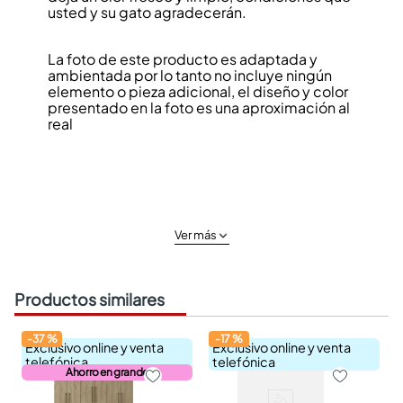
usted y su gato agradecerán.
La foto de este producto es adaptada y
ambientada por lo tanto no incluye ningún
elemento o pieza adicional, el diseño y color
presentado en la foto es una aproximación al
real
Ver más
Productos similares
-
37
%
-
17
%
Exclusivo online y venta
Exclusivo online y venta
telefónica
telefónica
Ahorro en grande