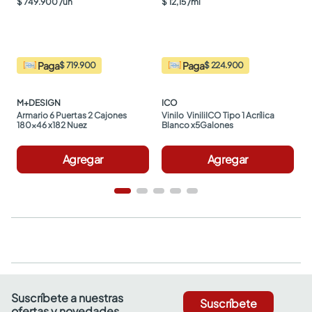
$
749
.
900
/
un
$
12
,
15
/
ml
Paga
Paga
$ 719.900
$ 224.900
M+DESIGN
ICO
Armario 6 Puertas 2 Cajones 
Vinilo  ViniliICO Tipo 1 Acrílica 
180x46 x182 Nuez
Blanco x5Galones
Agregar
Agregar
Suscríbete a nuestras
Suscríbete
ofertas y novedades