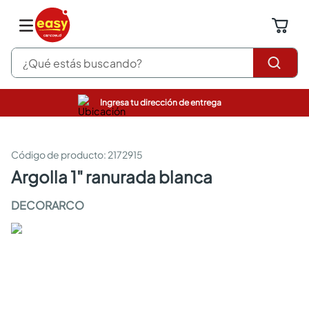
¿Qué estás buscando?
Ingresa tu dirección de entrega
pinturas
closet
cocinas integrales
:
2172915
sanitarios
argolla 1" ranurada blanca
comedor
escritorio
DECORARCO
pisos
armarios closet
comedores
neveras