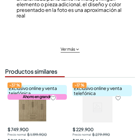
elemento o pieza adicional, el diseño y color
presentado en la foto es una aproximación al
real
Ver más
Productos similares
-
37
%
-
17
%
Exclusivo online y venta
Exclusivo online y venta
telefónica
telefónica
Ahorro en grande
$ 749.900
$ 229.900
$ 1.199.900
$ 279.990