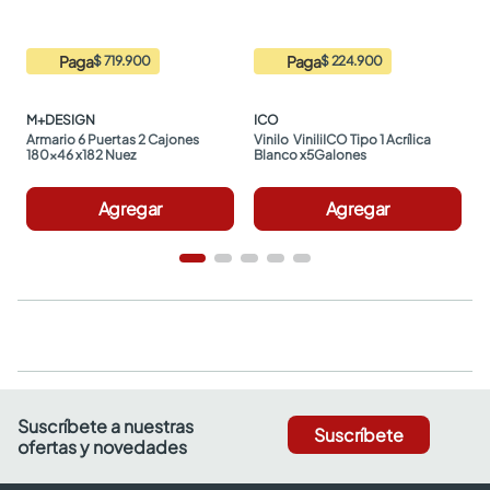
Paga
Paga
$ 719.900
$ 224.900
M+DESIGN
ICO
Armario 6 Puertas 2 Cajones 
Vinilo  ViniliICO Tipo 1 Acrílica 
180x46 x182 Nuez
Blanco x5Galones
Agregar
Agregar
Suscríbete a nuestras
Suscríbete
ofertas y novedades