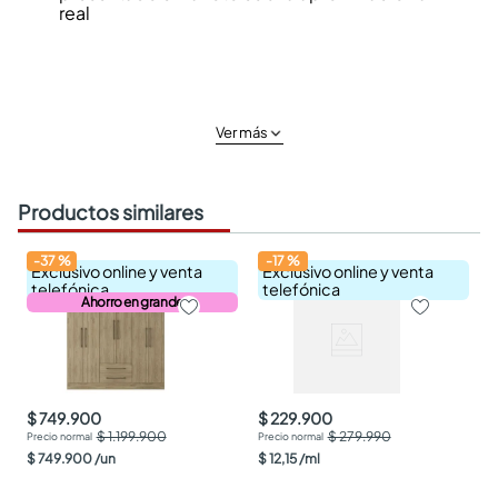
real
Ver más
Productos similares
-
37
%
-
17
%
Exclusivo online y venta
Exclusivo online y venta
telefónica
telefónica
Ahorro en grande
$ 749.900
$ 229.900
$ 1.199.900
$ 279.990
$
749
.
900
/
un
$
12
,
15
/
ml