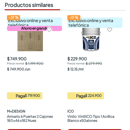
Productos similares
-
37
%
-
17
%
Exclusivo online y venta
Exclusivo online y venta
telefónica
telefónica
Ahorro en grande
$ 749.900
$ 229.900
$ 1.199.900
$ 279.990
$
749
.
900
/
un
$
12
,
15
/
ml
Paga
Paga
$ 719.900
$ 224.900
M+DESIGN
ICO
Armario 6 Puertas 2 Cajones 
Vinilo  ViniliICO Tipo 1 Acrílica 
180x46 x182 Nuez
Blanco x5Galones