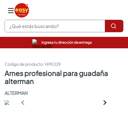
¿Qué estás buscando?
Ingresa tu dirección de entrega
pinturas
closet
cocinas integrales
:
1495329
sanitarios
arnes profesional para guadaña
comedor
alterman
escritorio
pisos
ALTERMAN
armarios closet
comedores
neveras