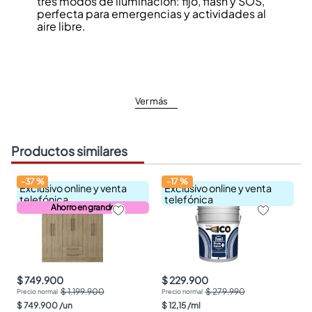
tres modos de iluminación: fijo, flash y SOS,
perfecta para emergencias y actividades al
aire libre.
Ver más
Productos similares
-
37
%
-
17
%
Exclusivo online y venta
Exclusivo online y venta
telefónica
telefónica
Ahorro en grande
$ 749.900
$ 229.900
$ 1.199.900
$ 279.990
$
749
.
900
/
un
$
12
,
15
/
ml