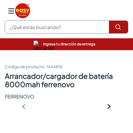
¿Qué estás buscando?
Ingresa tu dirección de entrega
pinturas
closet
cocinas integrales
:
1444816
sanitarios
arrancador/cargador de batería
comedor
8000mah ferrenovo
escritorio
pisos
FERRENOVO
armarios closet
comedores
neveras