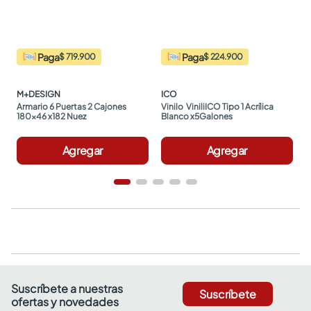
Paga
Paga
$ 719.900
$ 224.900
M+DESIGN
ICO
Armario 6 Puertas 2 Cajones 
Vinilo  ViniliICO Tipo 1 Acrílica 
180x46 x182 Nuez
Blanco x5Galones
Agregar
Agregar
Suscríbete a nuestras
Suscríbete
ofertas y novedades