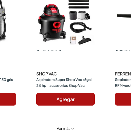
$ 499.990
$ 249
SHOP VAC
FERRE
30 gris 
Aspiradora Super Shop Vac x6gal 
Sopladora
3.5 hp + accesorios Shop Vac
RPM verd
Agregar
Ver más