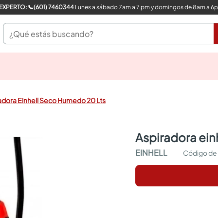
COMPRA CON UN EXPERTO: 📞(601) 7460344
Lunes a sábado 7am a 7 pm y domingos de 8am a 6
¿Qué estás buscando?
pinturas
closet
cocinas integrales
adora Einhell Seco Humedo 20 Lts
sanitarios
comedor
escritorio
aspiradora ei
pisos
comedores
EINHELL
armarios closet
neveras