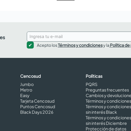
des
Acepto los
Términos y condiciones
y la
Política de
Cencosud
Políticas
Jumbo
PQRS
Metro
Preguntas frecuentes
Easy
Cambios y devolucion
Tarjeta Cencosud
Términos y condicione
Puntos Cencosud
Términos y condicione
Black Days 2026
sin interés Black
Términos y condicione
sin interés Diciembre
Protección de datos