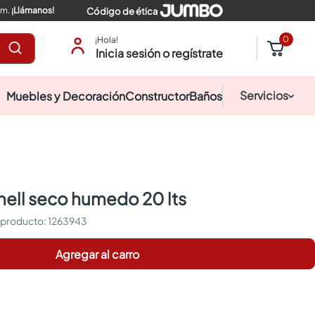
pm.
¡Llámanos!
Código de ética
0
¡Hola!
Inicia sesión o regístrate
Servicios
Muebles y Decoración
Constructor
Baños
nhell seco humedo 20 lts
:
1263943
Agregar al carro