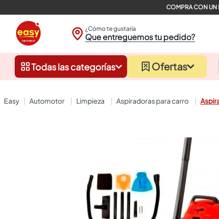
¿Cómo te gustaría
Que entreguemos tu pedido?
Ofertas
Todas las categorías
automotor
limpieza
aspiradoras para carro
Aspir