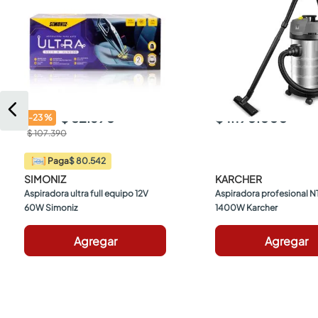
$ 82.690
$ 1.190.000
-
23
%
$ 107.390
$ 80.542
Paga
SIMONIZ
KARCHER
Aspiradora ultra full equipo 12V 
Aspiradora profesional NT 
60W Simoniz
1400W Karcher
Agregar
Agregar