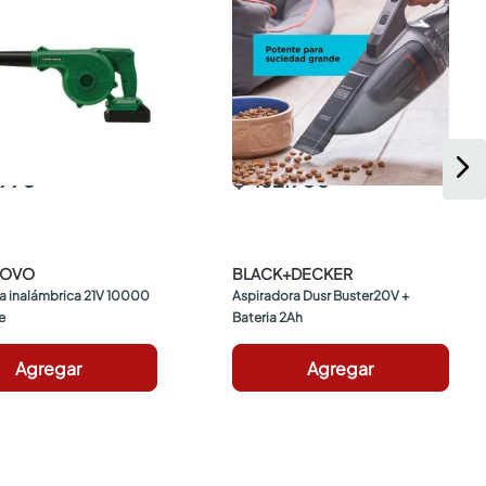
.990
$ 452.900
NOVO
BLACK+DECKER
 inalámbrica 21V 10000 
Aspiradora Dusr Buster20V + 
e
Bateria 2Ah
Agregar
Agregar