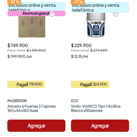
-
37
%
-
17
%
Exclusivo online y venta
Exclusivo online y venta
telefónica
telefónica
Ahorro en grande
$ 749.900
$ 229.900
$ 1.199.900
$ 279.990
$
749
.
900
/
un
$
12
,
15
/
ml
Paga
Paga
$ 719.900
$ 224.900
M+DESIGN
ICO
Armario 6 Puertas 2 Cajones 
Vinilo  ViniliICO Tipo 1 Acrílica 
180x46 x182 Nuez
Blanco x5Galones
Agregar
Agregar