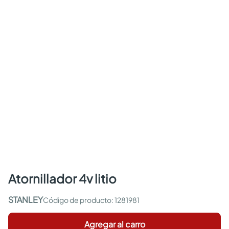
atornillador 4v litio
STANLEY
:
1281981
Agregar al carro