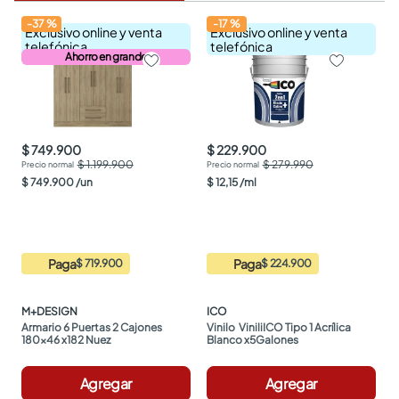
-
37
%
-
17
%
Exclusivo online y venta
Exclusivo online y venta
telefónica
telefónica
Ahorro en grande
$ 749.900
$ 229.900
$ 1.199.900
$ 279.990
$
749
.
900
/
un
$
12
,
15
/
ml
Paga
Paga
$ 719.900
$ 224.900
M+DESIGN
ICO
Armario 6 Puertas 2 Cajones 
Vinilo  ViniliICO Tipo 1 Acrílica 
180x46 x182 Nuez
Blanco x5Galones
Agregar
Agregar