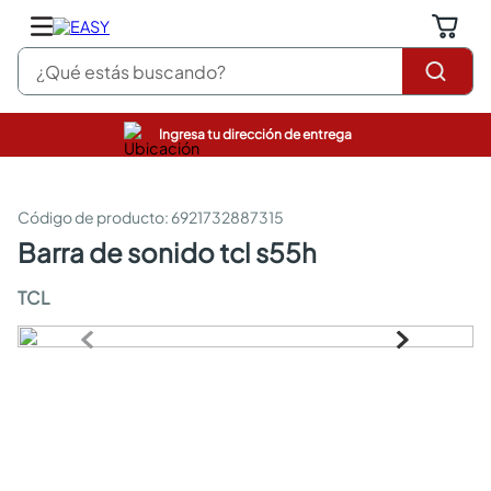
¿Qué estás buscando?
Ingresa tu dirección de entrega
pinturas
closet
cocinas integrales
:
6921732887315
sanitarios
barra de sonido tcl s55h
comedor
escritorio
TCL
pisos
armarios closet
comedores
neveras