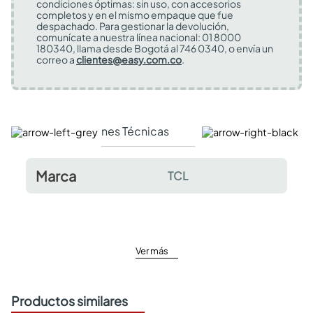
condiciones óptimas: sin uso, con accesorios
completos y en el mismo empaque que fue
despachado. Para gestionar la devolución,
comunícate a nuestra línea nacional: 01 8000
180340, llama desde Bogotá al 746 0340, o envía un
correo a
clientes@easy.com.co
.
Especificaciones Técnicas
Comentarios y valor
Marca
TCL
Ver más
Productos similares