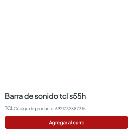
barra de sonido tcl s55h
TCL
:
6921732887315
Agregar al carro