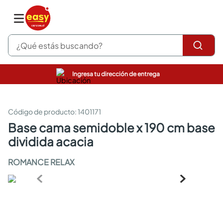
¿Qué estás buscando?
Ingresa tu dirección de entrega
pinturas
closet
cocinas integrales
:
1401171
sanitarios
base cama semidoble x 190 cm base
comedor
dividida acacia
escritorio
pisos
ROMANCE RELAX
armarios closet
comedores
neveras