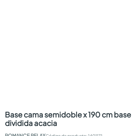
base cama semidoble x 190 cm base
dividida acacia
ROMANCE RELAX
:
1401171