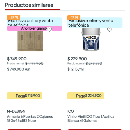
Productos similares
-
37
%
-
17
%
Exclusivo online y venta
Exclusivo online y venta
telefónica
telefónica
Ahorro en grande
$ 749.900
$ 229.900
$ 1.199.900
$ 279.990
$
749
.
900
/
un
$
12
,
15
/
ml
Paga
Paga
$ 719.900
$ 224.900
M+DESIGN
ICO
Armario 6 Puertas 2 Cajones 
Vinilo  ViniliICO Tipo 1 Acrílica 
180x46 x182 Nuez
Blanco x5Galones