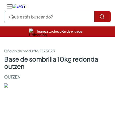
¿Qué estás buscando?
Ingresa tu dirección de entrega
pinturas
closet
cocinas integrales
:
1575028
sanitarios
base de sombrilla 10kg redonda
comedor
outzen
escritorio
pisos
OUTZEN
comedores
armarios closet
neveras