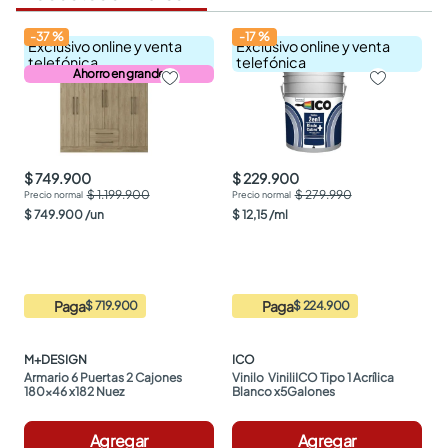
-
37
%
-
17
%
Exclusivo online y venta
Exclusivo online y venta
telefónica
telefónica
Ahorro en grande
$ 749.900
$ 229.900
$ 1.199.900
$ 279.990
$
749
.
900
/
un
$
12
,
15
/
ml
Paga
Paga
$ 719.900
$ 224.900
M+DESIGN
ICO
Armario 6 Puertas 2 Cajones 
Vinilo  ViniliICO Tipo 1 Acrílica 
180x46 x182 Nuez
Blanco x5Galones
Agregar
Agregar