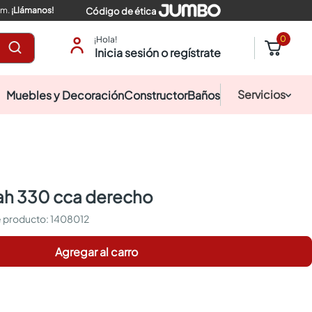
pm.
¡Llámanos!
Código de ética
0
¡Hola!
Inicia sesión o regístrate
Servicios
Muebles y Decoración
Constructor
Baños
5ah 330 cca derecho
:
1408012
Agregar al carro