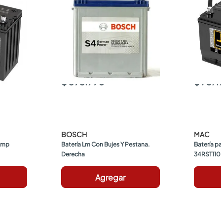
$ 393.990
$ 737
BOSCH
MAC
Amp
Batería Lm Con Bujes Y Pestana. 
Batería pa
Derecha
34RST110
Agregar