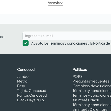
Ver más
des
Acepto los
Términos y condiciones
y la
Política de
Cencosud
Políticas
Jumbo
PQRS
Metro
Preguntas frecuentes
Easy
Cambios y devolucion
Tarjeta Cencosud
Términos y condicione
Puntos Cencosud
Términos y condicione
Black Days 2026
sin interés Black
Términos y condicione
sin interés Diciembre