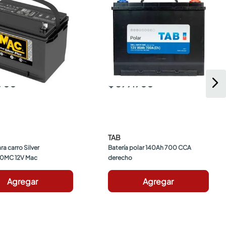
.900
$ 599.900
TAB
ra carro Silver 
Batería polar 140Ah 700 CCA 
0MC 12V Mac
derecho
Agregar
Agregar