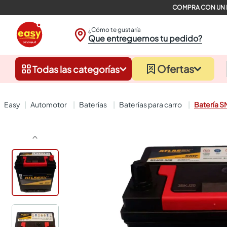
¿Cómo te gustaría
Que entreguemos tu pedido?
Ofertas
Todas las categorías
automotor
baterías
baterías para carro
Batería 