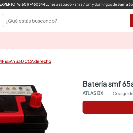
COMPRA CON UN EXPERTO: 📞(601) 7460344
Lunes a sábado 7am a 7 pm y domingos de 8am a 6
¿Qué estás buscando?
pinturas
closet
cocinas integrales
SMF 65Ah 330 CCA derecho
sanitarios
comedor
escritorio
batería smf 6
pisos
armarios closet
ATLAS BX
comedores
neveras