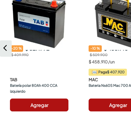
$ 327.992
$ 458.910
-
20
%
-
10
%
$ 409.990
$ 509.900
$
458
.
910
/
un
$ 407.920
Paga
TAB
MAC
Batería polar 80Ah 400 CCA 
Bateria Ns60S Mac 700 
izquierdo
Agregar
Agregar