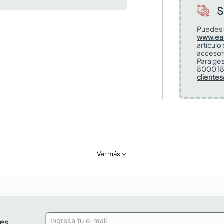
S
Puedes 
www.ea
artículo
accesor
Para ges
8000 18
cliente
Ver más
des