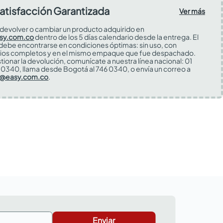
atisfacción Garantizada
Ver más
devolver o cambiar un producto adquirido en
sy.com.co
dentro de los 5 días calendario desde la entrega. El
 debe encontrarse en condiciones óptimas: sin uso, con
ios completos y en el mismo empaque que fue despachado.
tionar la devolución, comunícate a nuestra línea nacional: 01
0340, llama desde Bogotá al 746 0340, o envía un correo a
s@easy.com.co
.
Enviar