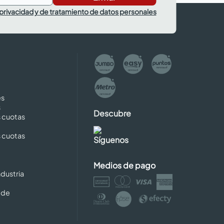
 privacidad y de tratamiento de datos personales
es
s
Descubre
s cuotas
s cuotas
Síguenos
Medios de pago
dustria
 de