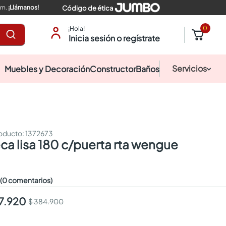
pm.
¡Llámanos!
Código de ética
0
¡Hola!
Inicia sesión o regístrate
Servicios
Muebles y Decoración
Constructor
Baños
:
1372673
teca lisa 180 c/puerta rta wengue
☆
(0 comentarios)
7.920
$ 384.900