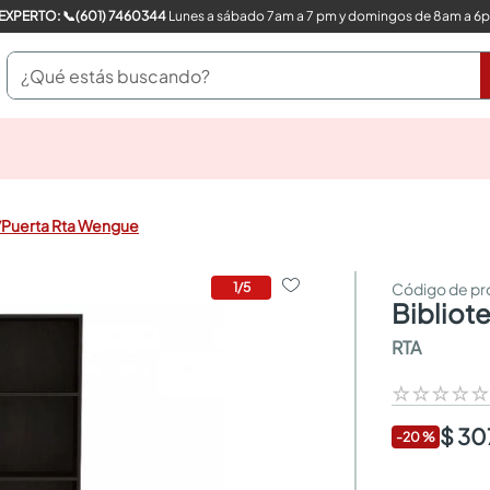
COMPRA CON UN EXPERTO: 📞(601) 7460344
Lunes a sábado 7am a 7 pm y domingos de 8am a 6
¿Qué estás buscando?
pinturas
closet
cocinas integrales
C/Puerta Rta Wengue
sanitarios
comedor
escritorio
1
/
5
biblio
pisos
armarios closet
RTA
comedores
neveras
☆
☆
☆
☆
$ 30
-
20
%