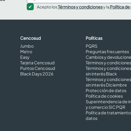
Acepto los
Términos y condiciones
y la
Política de
Cencosud
Políticas
Jumbo
PQRS
Metro
Preguntas frecuentes
Easy
Cambios y devolucion
Tarjeta Cencosud
Términos y condicione
Puntos Cencosud
Términos y condicione
Black Days 2026
sin interés Black
Términos y condicione
sin interés Diciembre
Protección de datos
Política de cookies
Superintendencia de in
y comercio SIC PQR
Política de tratamiento
datos