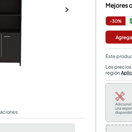
Mejores o
-
30
%
Agregar
Este produc
Los precio
región
Apli
Adicional
una exper
raciones
disponibil