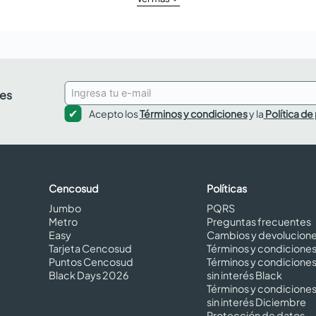
des
Acepto los
Términos y condiciones
y la
Política de
Cencosud
Políticas
Jumbo
PQRS
Metro
Preguntas frecuentes
Easy
Cambios y devolucion
Tarjeta Cencosud
Términos y condicione
Puntos Cencosud
Términos y condicione
Black Days 2026
sin interés Black
Términos y condicione
sin interés Diciembre
Protección de datos