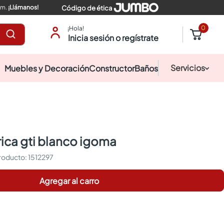
pm.
¡Llámanos!
Código de ética
0
¡Hola!
Inicia sesión o regístrate
Servicios
Muebles y Decoración
Constructor
Baños
trica gti blanco igoma
:
1512297
Agregar al carro