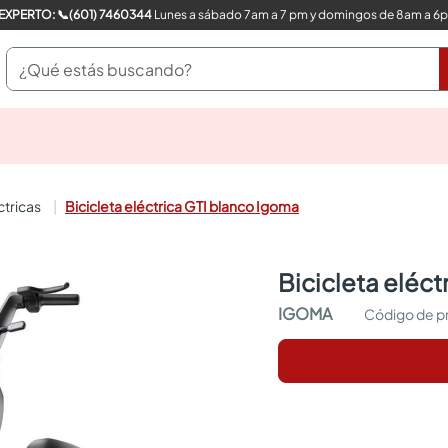
COMPRA CON UN EXPERTO: 📞(601) 7460344
Lunes a sábado 7am a 7 pm y domingos de 8am a 6
¿Qué estás buscando?
pinturas
closet
cocinas integrales
éctricas
Bicicleta eléctrica GTI blanco Igoma
sanitarios
comedor
escritorio
bicicleta eléc
pisos
armarios closet
IGOMA
comedores
neveras