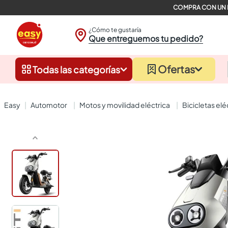
¿Cómo te gustaría
Que entreguemos tu pedido?
Ofertas
Todas las categorías
automotor
motos y movilidad eléctrica
bicicletas el