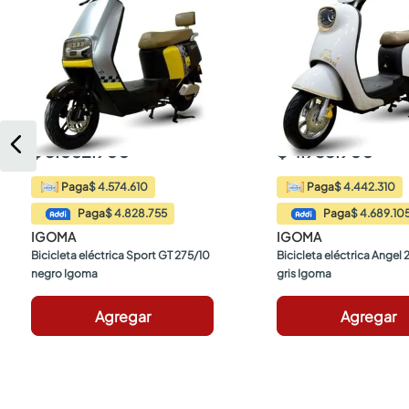
$ 5.082.900
$ 4.935.900
$ 4.574.610
$ 4.442.310
Paga
Paga
$ 4.828.755
$ 4.689.10
Paga
Paga
IGOMA
IGOMA
Bicicleta eléctrica Sport GT 275/10 
Bicicleta eléctrica Angel 
negro Igoma
gris Igoma
Agregar
Agregar