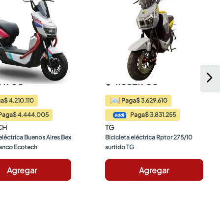
77.900
$ 4.032.900
$ 4.210.110
$ 3.629.610
ga
Paga
$ 4.444.005
$ 3.831.255
Paga
Paga
CH
TG
eléctrica Buenos Aires Bex 
Bicicleta eléctrica Rptor 275/10 
lanco Ecotech
surtido TG
Agregar
Agregar