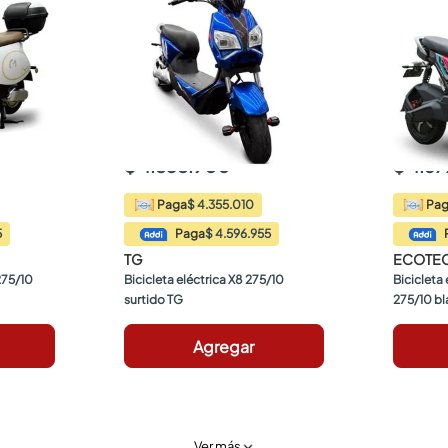
$ 4.838.900
$ 4.6
$ 4.355.010
Paga
Pa
5
$ 4.596.955
Paga
TG
ECOTE
275/10 
Bicicleta eléctrica X8 275/10 
Bicicleta 
surtido TG
275/10 b
Agregar
Ver más