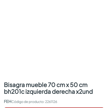
bisagra mueble 70 cm x 50 cm
bh201c izquierda derecha x2und
FEH
:
2261126