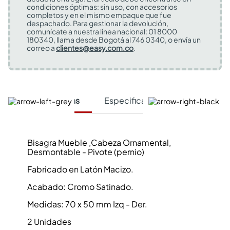
condiciones óptimas: sin uso, con accesorios
completos y en el mismo empaque que fue
despachado. Para gestionar la devolución,
comunícate a nuestra línea nacional: 01 8000
180340, llama desde Bogotá al 746 0340, o envía un
correo a
clientes@easy.com.co
.
Características
Especificaciones Técnicas
Bisagra Mueble ,Cabeza Ornamental,
Desmontable - Pivote (pernio)
Fabricado en Latón Macizo.
Acabado: Cromo Satinado.
Medidas: 70 x 50 mm Izq - Der.
2 Unidades