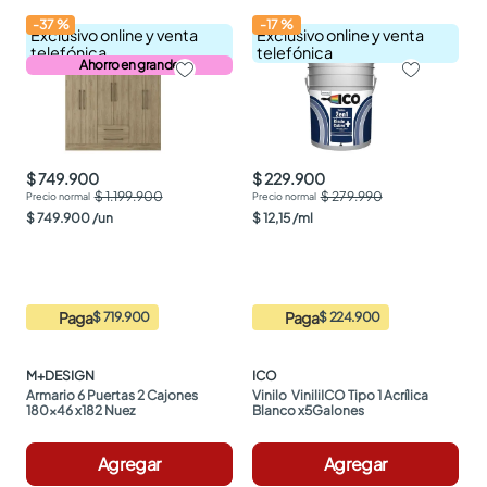
-
37
%
-
17
%
Exclusivo online y venta
Exclusivo online y venta
telefónica
telefónica
Ahorro en grande
$ 749.900
$ 229.900
$ 1.199.900
$ 279.990
$
749
.
900
/
un
$
12
,
15
/
ml
Paga
Paga
$ 719.900
$ 224.900
M+DESIGN
ICO
Armario 6 Puertas 2 Cajones 
Vinilo  ViniliICO Tipo 1 Acrílica 
180x46 x182 Nuez
Blanco x5Galones
Agregar
Agregar