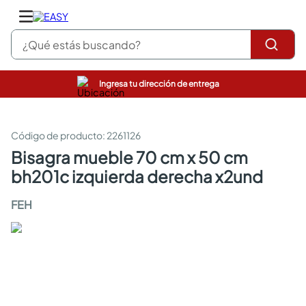
¿Qué estás buscando?
Ingresa tu dirección de entrega
pinturas
closet
cocinas integrales
:
2261126
sanitarios
bisagra mueble 70 cm x 50 cm
comedor
bh201c izquierda derecha x2und
escritorio
pisos
FEH
armarios closet
comedores
neveras