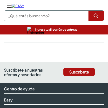
¿Qué estás buscando?
Ingresa tu dirección de entrega
pinturas
closet
cocinas integrales
sanitarios
comedor
escritorio
pisos
Suscríbete a nuestras
Suscríbete
comedores
ofertas y novedades
armarios closet
neveras
Centro de ayuda
Easy