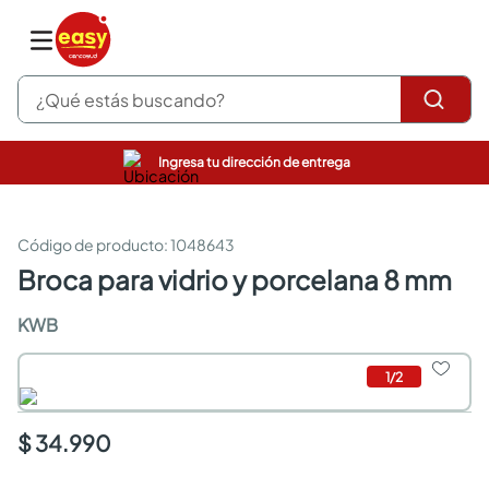
¿Qué estás buscando?
Ingresa tu dirección de entrega
pinturas
closet
cocinas integrales
:
1048643
sanitarios
broca para vidrio y porcelana 8 mm
comedor
escritorio
KWB
pisos
armarios closet
1
/
2
comedores
neveras
$ 34.990