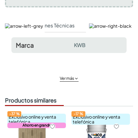
Especificaciones Técnicas
Comentarios y valor
Marca
KWB
Ver más
Productos similares
-
37
%
-
17
%
Exclusivo online y venta
Exclusivo online y venta
telefónica
telefónica
Ahorro en grande