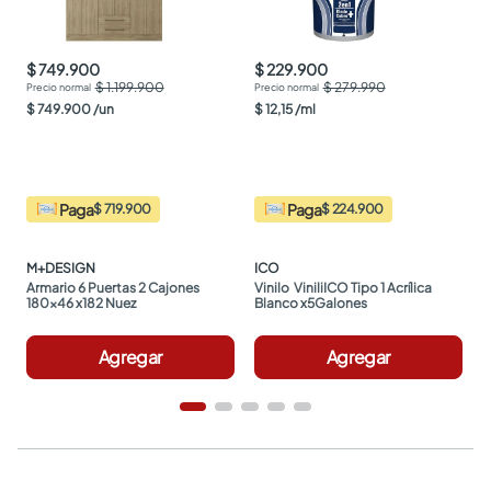
$ 749.900
$ 229.900
$ 1.199.900
$ 279.990
$
749
.
900
/
un
$
12
,
15
/
ml
Paga
Paga
$ 719.900
$ 224.900
M+DESIGN
ICO
Armario 6 Puertas 2 Cajones 
Vinilo  ViniliICO Tipo 1 Acrílica 
180x46 x182 Nuez
Blanco x5Galones
Agregar
Agregar