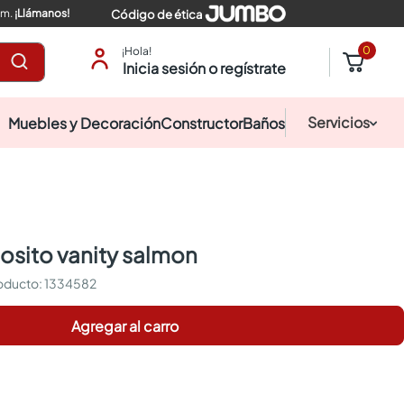
pm.
¡Llámanos!
Código de ética
0
¡Hola!
Inicia sesión o regístrate
Servicios
Muebles y Decoración
Constructor
Baños
posito vanity salmon
:
1334582
Agregar al carro