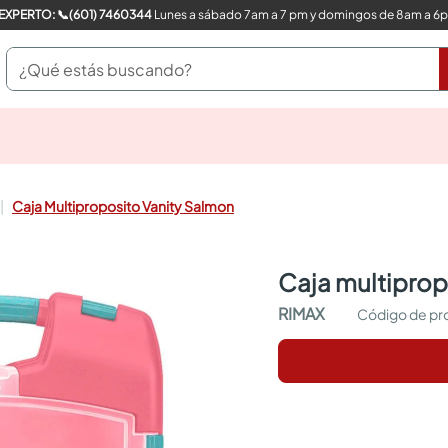
COMPRA CON UN EXPERTO: 📞(601) 7460344
Lunes a sábado 7am a 7 pm y domingos de 8am a 6
¿Qué estás buscando?
pinturas
closet
cocinas integrales
Caja Multiproposito Vanity Salmon
sanitarios
comedor
escritorio
caja multipro
pisos
armarios closet
RIMAX
comedores
neveras