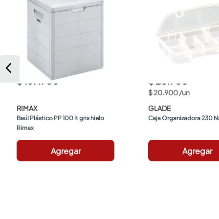
$ 169.900
$ 20.900
$
20
.
900
/
un
RIMAX
GLADE
Baúl Plástico PP 100 lt gris hielo 
Caja Organizadora 230 N
Rimax
Agregar
Agregar