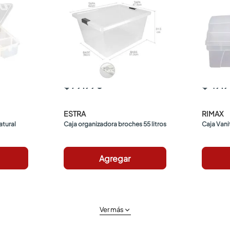
$ 79.990
$ 49.
ESTRA
RIMAX
atural
Caja organizadora broches 55 litros
Caja Vanit
Agregar
Ver más