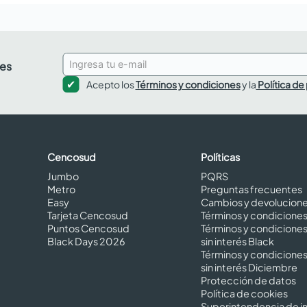
des
Acepto los
Términos y condiciones
y la
Política de
Cencosud
Políticas
Jumbo
PQRS
Metro
Preguntas frecuentes
Easy
Cambios y devolucion
Tarjeta Cencosud
Términos y condicione
Puntos Cencosud
Términos y condicione
Black Days 2026
sin interés Black
Términos y condicione
sin interés Diciembre
Protección de datos
Política de cookies
Superintendencia de in