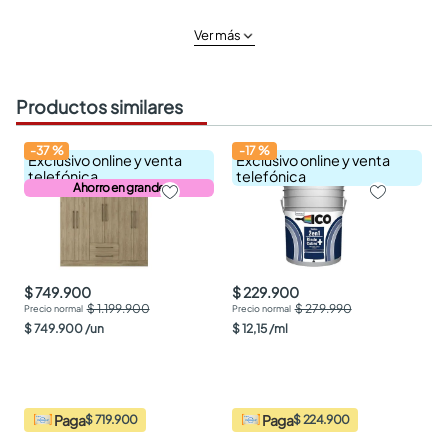
Ver más
Productos similares
-
37
%
-
17
%
Exclusivo online y venta
Exclusivo online y venta
telefónica
telefónica
Ahorro en grande
$ 749.900
$ 229.900
$ 1.199.900
$ 279.990
$
749
.
900
/
un
$
12
,
15
/
ml
Paga
Paga
$ 719.900
$ 224.900