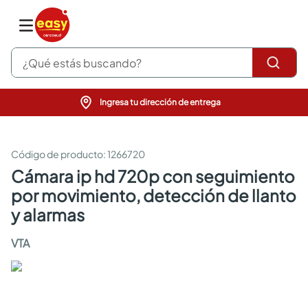
¿Qué estás buscando?
Ingresa tu dirección de entrega
pinturas
closet
cocinas integrales
:
1266720
sanitarios
cámara ip hd 720p con seguimiento
comedor
por movimiento, detección de llanto
escritorio
pisos
y alarmas
armarios closet
comedores
VTA
neveras