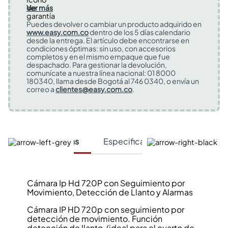
Ver más
Puedes devolver o cambiar un producto adquirido en
www.easy.com.co
dentro de los 5 días calendario
desde la entrega. El artículo debe encontrarse en
condiciones óptimas: sin uso, con accesorios
completos y en el mismo empaque que fue
despachado. Para gestionar la devolución,
comunícate a nuestra línea nacional: 01 8000
180340, llama desde Bogotá al 746 0340, o envía un
correo a
clientes@easy.com.co
.
Características
Especificaciones Técnicas
Cámara Ip Hd 720P con Seguimiento por
Movimiento, Detección de Llanto y Alarmas
Cámara IP HD 720p con seguimiento por
detección de movimiento. Función
detección de llanto, (ideal para el cuarto de