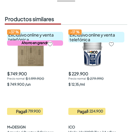
Productos similares
-
37
%
-
17
%
Exclusivo online y venta
Exclusivo online y venta
telefónica
telefónica
Ahorro en grande
$ 749.900
$ 229.900
$ 1.199.900
$ 279.990
$
749
.
900
/
un
$
12
,
15
/
ml
Paga
Paga
$ 719.900
$ 224.900
M+DESIGN
ICO