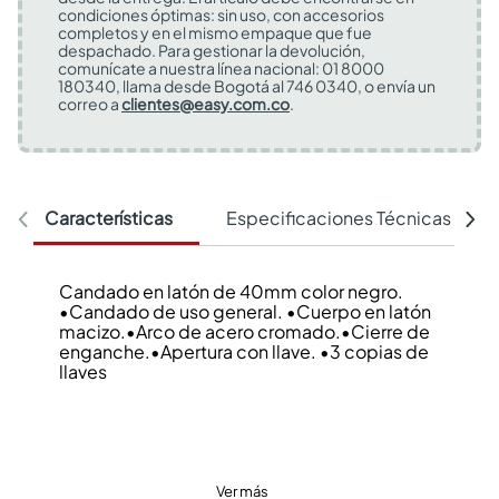
condiciones óptimas: sin uso, con accesorios
completos y en el mismo empaque que fue
despachado. Para gestionar la devolución,
comunícate a nuestra línea nacional: 01 8000
180340, llama desde Bogotá al 746 0340, o envía un
correo a
clientes@easy.com.co
.
Características
Especificaciones Técnicas
Candado en latón de 40mm color negro.
•Candado de uso general. •Cuerpo en latón
macizo.•Arco de acero cromado.•Cierre de
enganche.•Apertura con llave. •3 copias de
llaves
Ver más