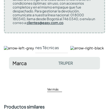
condiciones óptimas: sin uso, con accesorios
completos y en el mismo empaque que fue
despachado. Para gestionar la devolución,
comunícate a nuestra línea nacional: 01 8000
180340, llama desde Bogotá al 746 0340, o envía un
correo a
clientes@easy.com.co
.
Especificaciones Técnicas
Comentarios y valor
Marca
TRUPER
Ver más
Productos similares