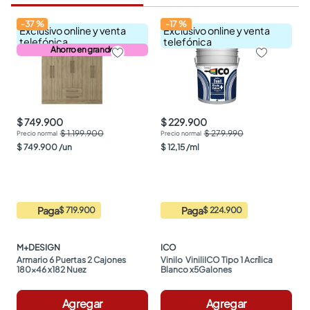
-
37
%
-
17
%
Exclusivo online y venta
Exclusivo online y venta
telefónica
telefónica
Ahorro en grande
$ 749.900
$ 229.900
$ 1.199.900
$ 279.990
$
749
.
900
/
un
$
12
,
15
/
ml
Paga
Paga
$ 719.900
$ 224.900
M+DESIGN
ICO
Armario 6 Puertas 2 Cajones 
Vinilo  ViniliICO Tipo 1 Acrílica 
180x46 x182 Nuez
Blanco x5Galones
Agregar
Agregar