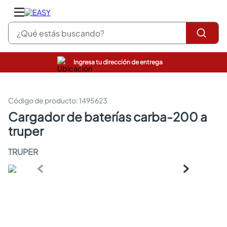
¿Qué estás buscando?
Ingresa tu dirección de entrega
pinturas
closet
cocinas integrales
:
1495623
sanitarios
cargador de baterías carba-200 a
comedor
truper
escritorio
pisos
TRUPER
armarios closet
comedores
neveras