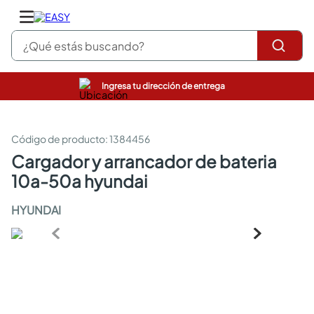
¿Qué estás buscando?
Ingresa tu dirección de entrega
pinturas
closet
cocinas integrales
:
1384456
sanitarios
cargador y arrancador de bateria
comedor
10a-50a hyundai
escritorio
pisos
HYUNDAI
armarios closet
comedores
neveras