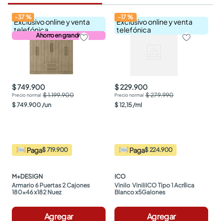
-
37
%
-
17
%
Exclusivo online y venta
Exclusivo online y venta
telefónica
telefónica
Ahorro en grande
$ 749.900
$ 229.900
$ 1.199.900
$ 279.990
$
749
.
900
/
un
$
12
,
15
/
ml
Paga
Paga
$ 719.900
$ 224.900
M+DESIGN
ICO
Armario 6 Puertas 2 Cajones 
Vinilo  ViniliICO Tipo 1 Acrílica 
180x46 x182 Nuez
Blanco x5Galones
Agregar
Agregar