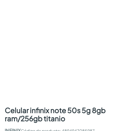
celular infinix note 50s 5g 8gb
ram/256gb titanio
INFINIX
:
4894947085987