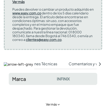
Ver más
Puedes devolver o cambiar un producto adquirido en
www.easy.com.co
dentro de los 5 días calendario
desde la entrega. El artículo debe encontrarse en
condiciones óptimas: sin uso, con accesorios
completos y en el mismo empaque que fue
despachado. Para gestionar la devolución,
comunícate a nuestra línea nacional: 01 8000
180340, llama desde Bogotá al 746 0340, o envía un
correo a
clientes@easy.com.co
.
Especificaciones Técnicas
Comentarios y valor
Marca
INFINIX
Ver más