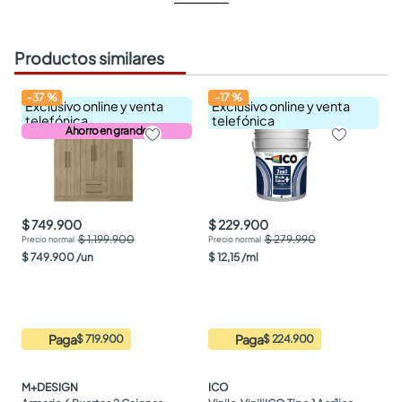
Productos similares
-
37
%
-
17
%
Exclusivo online y venta
Exclusivo online y venta
telefónica
telefónica
Ahorro en grande
$ 749.900
$ 229.900
$ 1.199.900
$ 279.990
$
749
.
900
/
un
$
12
,
15
/
ml
Paga
Paga
$ 719.900
$ 224.900
M+DESIGN
ICO