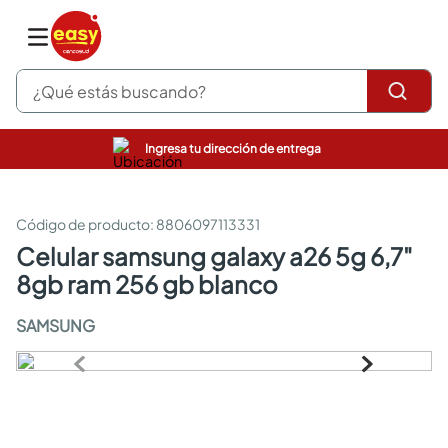
¿Qué estás buscando?
Ingresa tu dirección de entrega
pinturas
closet
cocinas integrales
:
8806097113331
sanitarios
celular samsung galaxy a26 5g 6,7"
comedor
8gb ram 256 gb blanco
escritorio
pisos
SAMSUNG
armarios closet
comedores
neveras