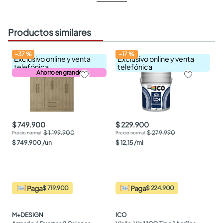
Productos similares
-
37
%
-
17
%
Exclusivo online y venta
Exclusivo online y venta
telefónica
telefónica
Ahorro en grande
$ 749.900
$ 229.900
$ 1.199.900
$ 279.990
$
749
.
900
/
un
$
12
,
15
/
ml
Paga
Paga
$ 719.900
$ 224.900
M+DESIGN
ICO