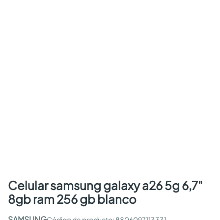
celular samsung galaxy a26 5g 6,7"
8gb ram 256 gb blanco
SAMSUNG
:
8806097113331