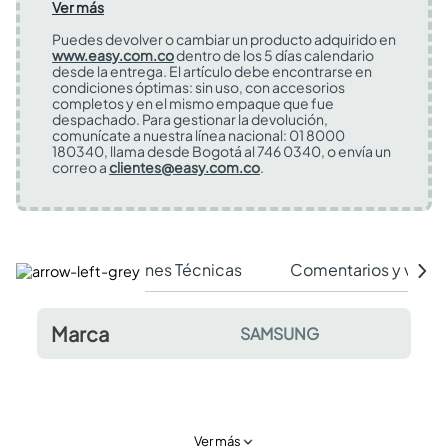
Ver más
Puedes devolver o cambiar un producto adquirido en
www.easy.com.co
dentro de los 5 días calendario
desde la entrega. El artículo debe encontrarse en
condiciones óptimas: sin uso, con accesorios
completos y en el mismo empaque que fue
despachado. Para gestionar la devolución,
comunícate a nuestra línea nacional: 01 8000
180340, llama desde Bogotá al 746 0340, o envía un
correo a
clientes@easy.com.co
.
Especificaciones Técnicas
Comentarios y valor
Marca
SAMSUNG
Ver más