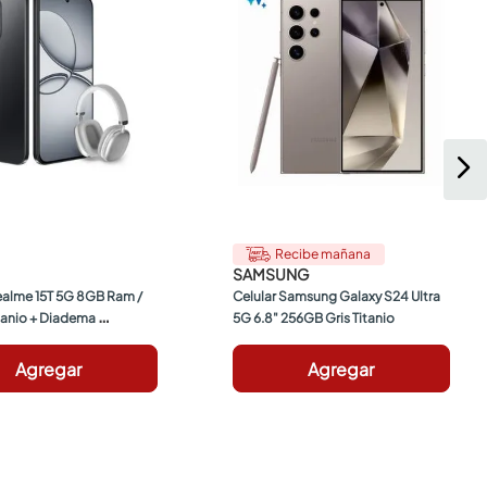
Recibe mañana
SAMSUNG
ealme 15T 5G 8GB Ram / 
Celular Samsung Galaxy S24 Ultra 
anio + Diadema 
5G 6.8" 256GB Gris Titanio
o
Agregar
Agregar