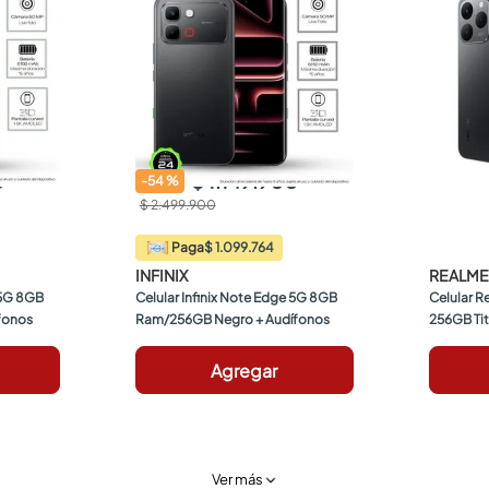
0
$ 1.149.900
-
54
%
$ 2.499.900
$ 1.099.764
Paga
INFINIX
REALME
 5G 8GB 
Celular Infinix Note Edge 5G 8GB 
Celular R
fonos
Ram/256GB Negro + Audífonos
256GB Tit
Obsequi
Agregar
Ver más