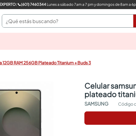
COMPRA CON UN EXPERTO: 📞(601) 7460344
Lunes a sábado 7am a 7 pm y domingos de 8am a 6
¿Qué estás buscando?
pinturas
closet
cocinas integrales
ra 12GB RAM 256GB Plateado Titanium + Buds 3
sanitarios
comedor
escritorio
celular samsung galaxy s25 ultra 12gb ram 256gb
pisos
plateado titan
armarios closet
comedores
SAMSUNG
neveras