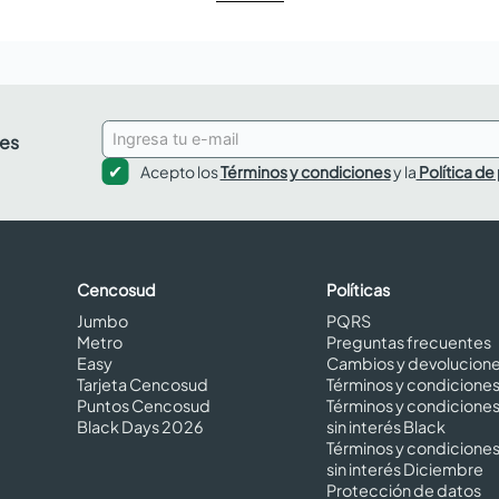
des
Acepto los
Términos y condiciones
y la
Política de
Cencosud
Políticas
Jumbo
PQRS
Metro
Preguntas frecuentes
Easy
Cambios y devolucion
Tarjeta Cencosud
Términos y condicione
Puntos Cencosud
Términos y condicione
Black Days 2026
sin interés Black
Términos y condicione
sin interés Diciembre
Protección de datos