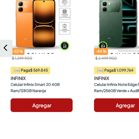
$ 599.900
$ 1.149.90
-
53
%
-
54
%
$ 1.299.900
$ 2.499.900
$ 569.845
$ 1.099.764
Paga
Paga
INFINIX
INFINIX
Celular Infinix Smart 20 4GB 
Celular Infinix Note Edge
Ram/128GB Naranja
Ram/256GB Verde + Audí
Agregar
Agregar