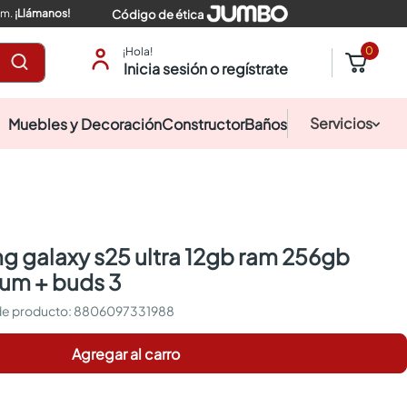
pm.
¡Llámanos!
Código de ética
0
¡Hola!
Inicia sesión o regístrate
Servicios
Muebles y Decoración
Constructor
Baños
ium + buds 3
:
8806097331988
Agregar al carro