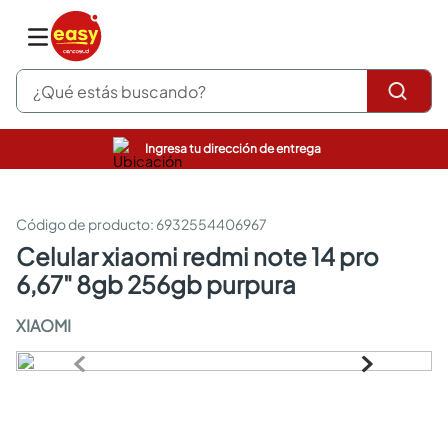
¿Qué estás buscando?
Ingresa tu dirección de entrega
pinturas
closet
cocinas integrales
:
6932554406967
sanitarios
celular xiaomi redmi note 14 pro
comedor
6,67" 8gb 256gb purpura
escritorio
pisos
XIAOMI
armarios closet
comedores
neveras