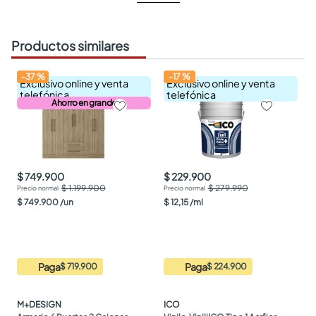
Productos similares
-
37
%
-
17
%
Exclusivo online y venta
Exclusivo online y venta
telefónica
telefónica
Ahorro en grande
$ 749.900
$ 229.900
$ 1.199.900
$ 279.990
$
749
.
900
/
un
$
12
,
15
/
ml
Paga
Paga
$ 719.900
$ 224.900
M+DESIGN
ICO