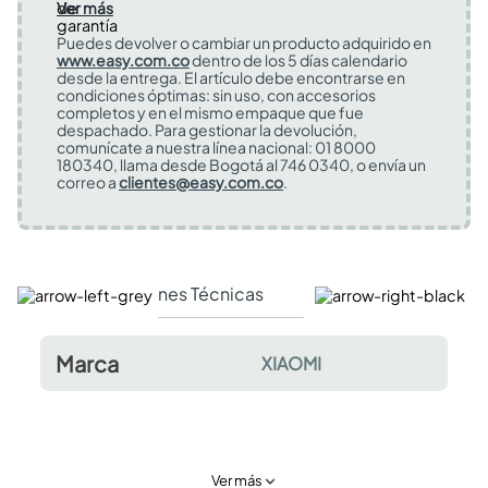
Ver más
Puedes devolver o cambiar un producto adquirido en
www.easy.com.co
dentro de los 5 días calendario
desde la entrega. El artículo debe encontrarse en
condiciones óptimas: sin uso, con accesorios
completos y en el mismo empaque que fue
despachado. Para gestionar la devolución,
comunícate a nuestra línea nacional: 01 8000
180340, llama desde Bogotá al 746 0340, o envía un
correo a
clientes@easy.com.co
.
Especificaciones Técnicas
Comentarios y valor
Marca
XIAOMI
Ver más