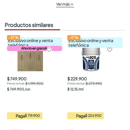
Ver más
Productos similares
-
37
%
-
17
%
Exclusivo online y venta
Exclusivo online y venta
telefónica
telefónica
Ahorro en grande
$ 749.900
$ 229.900
$ 1.199.900
$ 279.990
$
749
.
900
/
un
$
12
,
15
/
ml
Paga
Paga
$ 719.900
$ 224.900