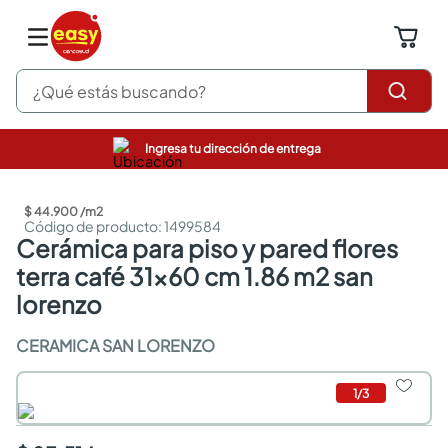
¿Qué estás buscando?
Ingresa tu dirección de entrega
pinturas
closet
$
44
.
900
/
m2
cocinas integrales
:
1499584
sanitarios
cerámica para piso y pared flores
comedor
terra café 31x60 cm 1.86 m2 san
escritorio
lorenzo
pisos
armarios closet
CERAMICA SAN LORENZO
comedores
neveras
1
/
3