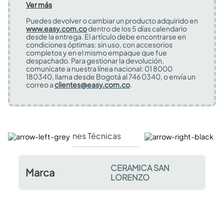
Ver más
Puedes devolver o cambiar un producto adquirido en
www.easy.com.co
dentro de los 5 días calendario
desde la entrega. El artículo debe encontrarse en
condiciones óptimas: sin uso, con accesorios
completos y en el mismo empaque que fue
despachado. Para gestionar la devolución,
comunícate a nuestra línea nacional: 01 8000
180340, llama desde Bogotá al 746 0340, o envía un
correo a
clientes@easy.com.co
.
Especificaciones Técnicas
Comentarios y valor
CERAMICA SAN
Marca
LORENZO