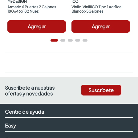
M+DESIGN
ICO
Armario 6 Puertas 2 Cajones 
Vinilo  ViniliICO Tipo 1 Acrílica 
180x46 x182 Nuez
Blanco x5Galones
Agregar
Agregar
Suscríbete a nuestras
Suscríbete
ofertas y novedades
Centro de ayuda
Easy