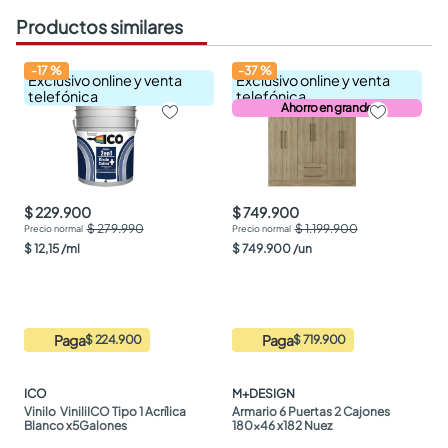
Productos similares
-
17
%
-
37
%
Exclusivo online y venta
Exclusivo online y venta
telefónica
telefónica
Ahorro en grande
$ 229.900
$ 749.900
$ 279.990
$ 1.199.900
$
12
,
15
/
ml
$
749
.
900
/
un
Paga
Paga
$ 224.900
$ 719.900
ICO
M+DESIGN
Vinilo  ViniliICO Tipo 1 Acrílica 
Armario 6 Puertas 2 Cajones 
Blanco x5Galones
180x46 x182 Nuez