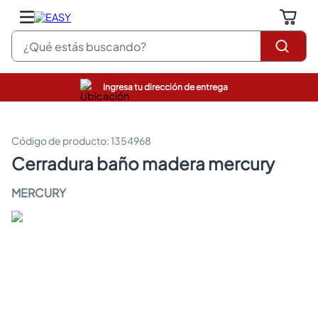
¿Qué estás buscando?
Ingresa tu dirección de entrega
pinturas
closet
cocinas integrales
:
1354968
sanitarios
cerradura baño madera mercury
comedor
escritorio
MERCURY
pisos
armarios closet
comedores
neveras