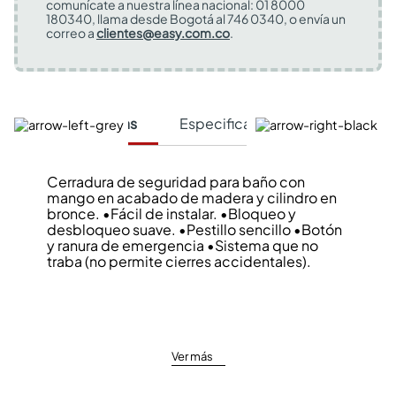
comunícate a nuestra línea nacional: 01 8000
180340, llama desde Bogotá al 746 0340, o envía un
correo a
clientes@easy.com.co
.
Características
Especificaciones Técnicas
Cerradura de seguridad para baño con
mango en acabado de madera y cilindro en
bronce. •Fácil de instalar. •Bloqueo y
desbloqueo suave. •Pestillo sencillo •Botón
y ranura de emergencia •Sistema que no
traba (no permite cierres accidentales).
Ver más