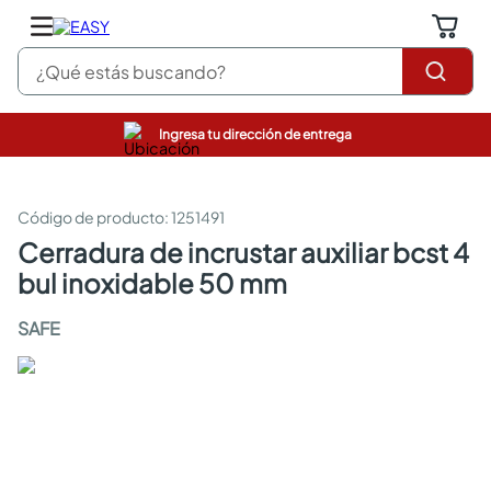
¿Qué estás buscando?
Ingresa tu dirección de entrega
pinturas
closet
cocinas integrales
:
1251491
sanitarios
cerradura de incrustar auxiliar bcst 4
comedor
bul inoxidable 50 mm
escritorio
pisos
SAFE
armarios closet
comedores
neveras