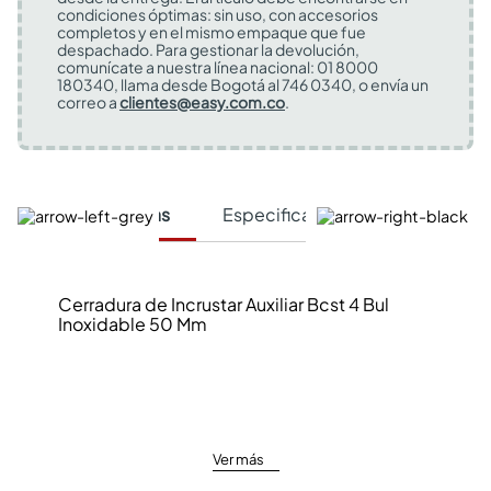
condiciones óptimas: sin uso, con accesorios
completos y en el mismo empaque que fue
despachado. Para gestionar la devolución,
comunícate a nuestra línea nacional: 01 8000
180340, llama desde Bogotá al 746 0340, o envía un
correo a
clientes@easy.com.co
.
Características
Especificaciones Técnicas
Cerradura de Incrustar Auxiliar Bcst 4 Bul
Inoxidable 50 Mm
Ver más