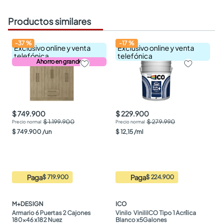
Productos similares
-
37
%
-
17
%
Exclusivo online y venta
Exclusivo online y venta
telefónica
telefónica
Ahorro en grande
$ 749.900
$ 229.900
$ 1.199.900
$ 279.990
$
749
.
900
/
un
$
12
,
15
/
ml
Paga
Paga
$ 719.900
$ 224.900
M+DESIGN
ICO
Armario 6 Puertas 2 Cajones 
Vinilo  ViniliICO Tipo 1 Acrílica 
180x46 x182 Nuez
Blanco x5Galones