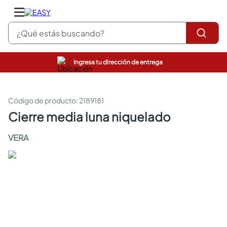
¿Qué estás buscando?
Ingresa tu dirección de entrega
pinturas
closet
cocinas integrales
:
2189181
sanitarios
cierre media luna niquelado
comedor
escritorio
VERA
pisos
comedores
armarios closet
neveras