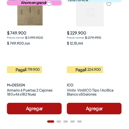
Ahorro en grande
$ 749.900
$ 229.900
$ 1.199.900
$ 279.990
$
749
.
900
/
un
$
12
,
15
/
ml
Paga
Paga
$ 719.900
$ 224.900
M+DESIGN
ICO
Armario 6 Puertas 2 Cajones 
Vinilo  ViniliICO Tipo 1 Acrílica 
180x46 x182 Nuez
Blanco x5Galones
Agregar
Agregar