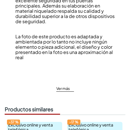
excelente seguridad en tus puertas
principales. Además su elaboración en
material niquelado respalda su calidad y
durabilidad superior a la de otros dispositivos
de seguridad.
La foto de este producto es adaptada y
ambientada por lo tanto no incluye ningún
elemento o pieza adicional, el diseño y color
presentado en la foto es una aproximación al
real
Ver más
Productos similares
-
37
%
-
17
%
Exclusivo online y venta
Exclusivo online y venta
telefónica
telefónica