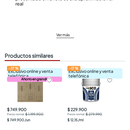
real
Ver más
Productos similares
-
37
%
-
17
%
Exclusivo online y venta
Exclusivo online y venta
telefónica
telefónica
Ahorro en grande
$ 749.900
$ 229.900
$ 1.199.900
$ 279.990
$
749
.
900
/
un
$
12
,
15
/
ml