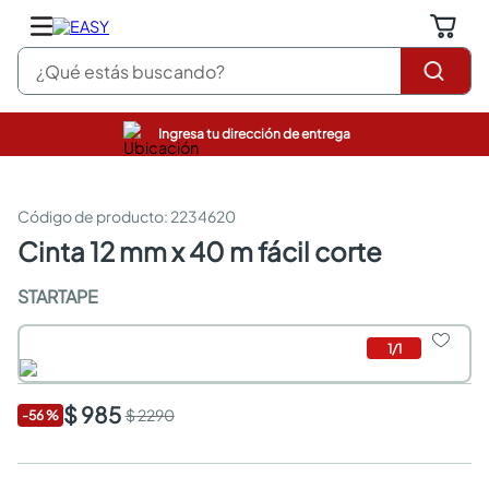
¿Qué estás buscando?
Ingresa tu dirección de entrega
pinturas
closet
cocinas integrales
:
2234620
sanitarios
cinta 12 mm x 40 m fácil corte
comedor
escritorio
STARTAPE
pisos
armarios closet
1
/
1
comedores
neveras
$ 985
$ 2290
-
56
%