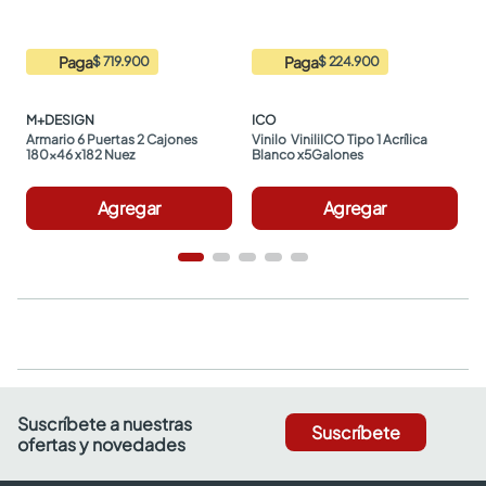
Paga
Paga
$ 719.900
$ 224.900
M+DESIGN
ICO
Armario 6 Puertas 2 Cajones 
Vinilo  ViniliICO Tipo 1 Acrílica 
180x46 x182 Nuez
Blanco x5Galones
Agregar
Agregar
Suscríbete a nuestras
Suscríbete
ofertas y novedades