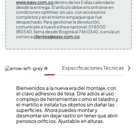
www.easy.com.co
dentro de los 5 días calendario
desde la entrega. El artículo debe encontrarse en
condiciones óptimas: sin uso, con accesorios
completos y en el mismo empaque que fue
despachado. Para gestionar la devolución,
comunícate a nuestra línea nacional: 01 8000
180340, llama desde Bogotá al 746 0340, o envía un
correo a
clientes@easy.com.co
.
Características
Especificaciones Técnicas
Bienvenidos a la nueva era del montaje, con
el clavo adhesivo de tesa. Dile adiós al uso
complejo de herramientas como el taladro y
el martillo e instala tus objetos sin dañar las
superficies. Ahora puedes montar y
desmontar sin dejar rastro sin tener que abrir
penosos orificios. Ajustable en alturas.