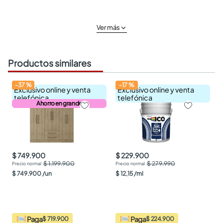
Ver más
Productos similares
-
37
%
-
17
%
Exclusivo online y venta
Exclusivo online y venta
telefónica
telefónica
Ahorro en grande
$ 749.900
$ 229.900
$ 1.199.900
$ 279.990
$
749
.
900
/
un
$
12
,
15
/
ml
Paga
Paga
$ 719.900
$ 224.900