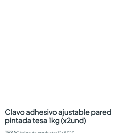
clavo adhesivo ajustable pared
pintada tesa 1kg (x2und)
TESA
:
1268323