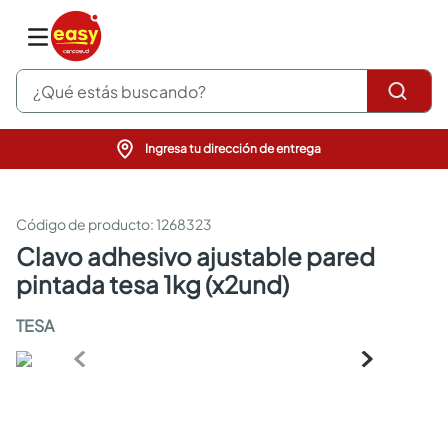
¿Qué estás buscando?
Ingresa tu dirección de entrega
pinturas
closet
cocinas integrales
:
1268323
sanitarios
clavo adhesivo ajustable pared
comedor
pintada tesa 1kg (x2und)
escritorio
pisos
TESA
armarios closet
comedores
neveras