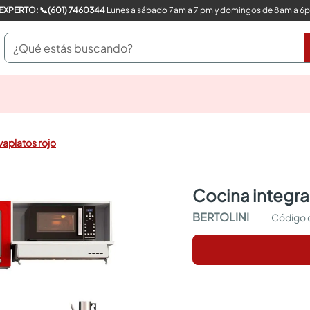
COMPRA CON UN EXPERTO: 📞(601) 7460344
Lunes a sábado 7am a 7 pm y domingos de 8am a 6
¿Qué estás buscando?
pinturas
closet
cocinas integrales
vaplatos rojo
sanitarios
comedor
escritorio
cocina integr
pisos
armarios closet
BERTOLINI
comedores
neveras