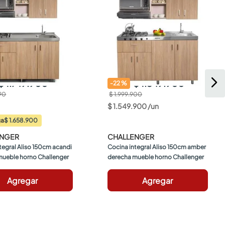
$ 1.749.900
$ 1.549.900
-
22
%
990
$ 1.999.900
$
1
.
549
.
900
/
un
$ 1.658.900
ga
ENGER
CHALLENGER
tegral Aliso 150cm acandi 
Cocina integral Aliso 150cm amber 
mueble horno Challenger
derecha mueble horno Challenger
Agregar
Agregar