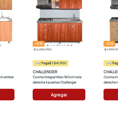
0
$ 1.939.900
-
15
%
-
12
%
$ 2.285.990
$ 1.999.
$ 1.841.900
Paga
Pa
CHALLENGER
CHALL
0cm amber 
Cocina integral Aliso 180cm nola 
Cocina in
derecha 6 puertas Challenger
derecha 
Agregar