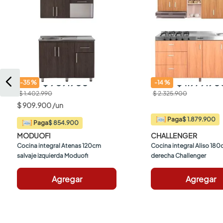
$ 909.900
$ 1.979.90
-
35
%
-
14
%
$ 1.402.990
$ 2.325.900
$
909
.
900
/
un
$ 1.879.900
Paga
$ 854.900
Paga
MODUOFI
CHALLENGER
Cocina integral Atenas 120cm 
Cocina integral Aliso 18
salvaje izquierda Moduofi
derecha Challenger
Agregar
Agregar