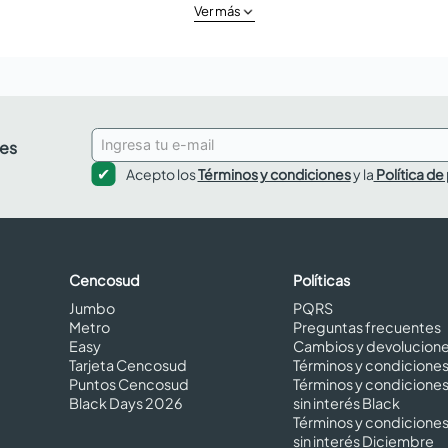
Ver más
des
Acepto los
Términos y condiciones
y la
Política de
Cencosud
Políticas
Jumbo
PQRS
Metro
Preguntas frecuentes
Easy
Cambios y devolucion
Tarjeta Cencosud
Términos y condicione
Puntos Cencosud
Términos y condicione
Black Days 2026
sin interés Black
Términos y condicione
sin interés Diciembre