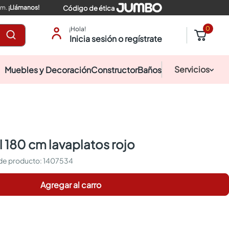
pm.
¡Llámanos!
Código de ética
0
¡Hola!
Inicia sesión o regístrate
Servicios
Muebles y Decoración
Constructor
Baños
al 180 cm lavaplatos rojo
:
1407534
Agregar al carro