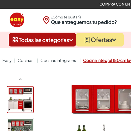
¿Cómo te gustaría
Que entreguemos tu pedido?
Ofertas
Todas las categorías
cocinas
cocinas integrales
Cocina integral 180 cm la