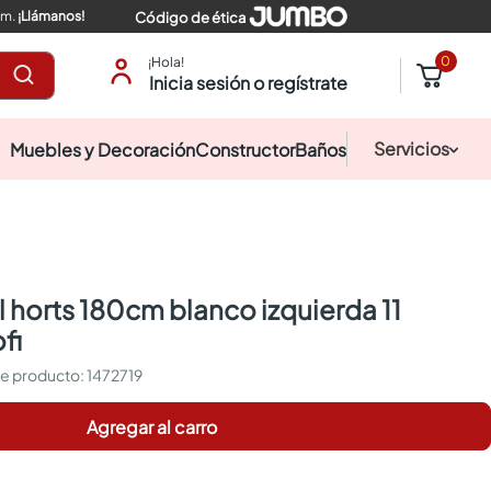
pm.
¡Llámanos!
Código de ética
0
¡Hola!
Inicia sesión o regístrate
Servicios
Muebles y Decoración
Constructor
Baños
fi
:
1472719
Agregar al carro