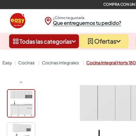
¿Cómo te gustaría
Que entreguemos tu pedido?
Ofertas
Todas las categorías
cocinas
cocinas integrales
Cocina integral Horts 18