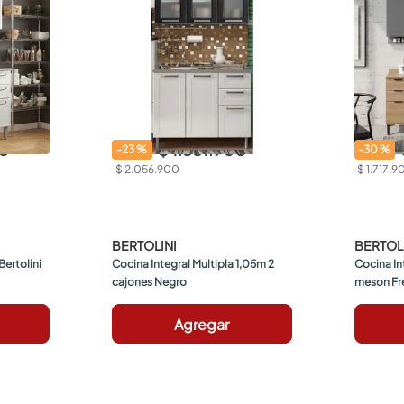
00
$ 1.581.900
-
23
%
-
30
%
$ 2.056.900
$ 1.717.9
BERTOLINI
BERTOL
ertolini 
Cocina Integral Multipla 1,05m 2 
Cocina In
cajones Negro
meson Frei
Agregar