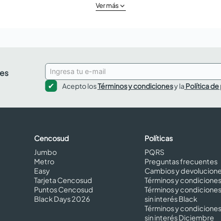
Ver más
des
Acepto los
Términos y condiciones
y la
Política de
Cencosud
Políticas
Jumbo
PQRS
Metro
Preguntas frecuentes
Easy
Cambios y devolucion
Tarjeta Cencosud
Términos y condicione
Puntos Cencosud
Términos y condicione
Black Days 2026
sin interés Black
Términos y condicione
sin interés Diciembre