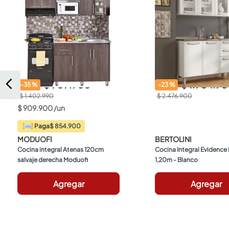
$ 909.900
$ 1.904.9
-
35
%
-
23
%
$ 1.402.990
$ 2.476.900
$
909
.
900
/
un
$ 854.900
Paga
MODUOFI
BERTOLINI
Cocina integral Atenas 120cm 
Cocina Integral Evidence B
salvaje derecha Moduofi
1,20m - Blanco
Agregar
Agregar