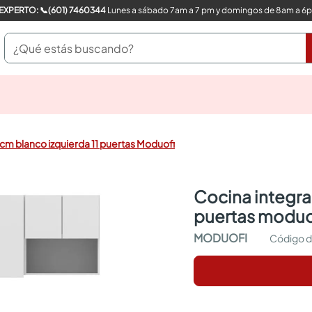
COMPRA CON UN EXPERTO: 📞(601) 7460344
Lunes a sábado 7am a 7 pm y domingos de 8am a 6
¿Qué estás buscando?
pinturas
closet
cocinas integrales
0cm blanco izquierda 11 puertas Moduofi
sanitarios
comedor
escritorio
cocina integral horts 180cm blanco izquierda 11
pisos
puertas moduo
armarios closet
comedores
MODUOFI
neveras