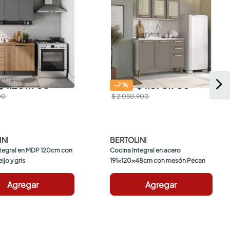
$ 1.201.900
$ 1.890.900
-
7
%
00
$ 2.050.900
INI
BERTOLINI
tegral en MDP 120cm con 
Cocina Integral en acero 
jo y gris
191x120x48cm con mesón Pecan
Agregar
Agregar